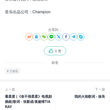
音乐出品公司：Champion
分享到：








0 赞

标签
王俊凯
上一篇
下一篇
看星星 (《舍不得星星》电视剧
我的火焰歌词 - 徐良
插曲)歌词 - 张新成/袁娅维TIA
RAY