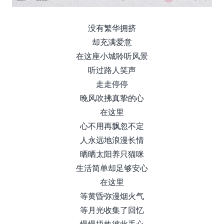
没有繁华拥挤
却充满爱意
在这座小城聆听风景
听过路人笑声
走走停停
晚风吹拂真挚的心
在这里
心不用再飘忽不定
人永远地浪漫长情
晒晒太阳养只猫咪
生活简单却足够安心
在这里
等黄昏弥漫烟火气
等月光收集了回忆
慢慢捂热彼此手心