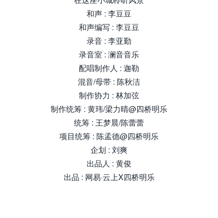
和声 : 李豆豆
和声编写 : 李豆豆
录音 : 李亚勤
录音室 : 澜音音乐
配唱制作人 : 迦勒
混音/母带 : 陈秋洁
制作协力 : 林加弦
制作统筹 : 黄玮/梁力晴@四桥明乐
统筹 : 王梦晨/陈蕾蕾
项目统筹 : 陈孟德@四桥明乐
企划 : 刘爽
出品人 : 黄俊
出品 : 网易·云上X四桥明乐
来源怀音.街huaIyInjIe.com