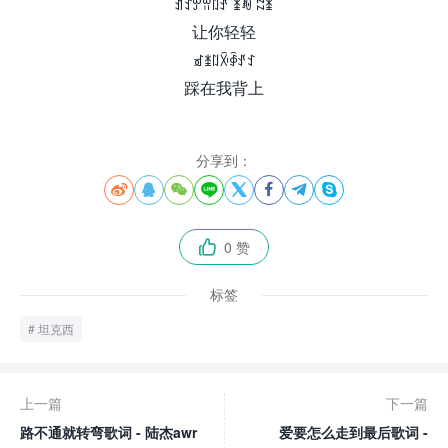
ꀉꉘꏮꀕꇁꀋ ꁧꂼ ꉆꁧ
让你轻轻
ꀃꁧꇁꋋꇈꀋꉘ
踩在我背上
分享到：








0 赞

标签
坦克西
上一篇
下一篇
路不通就转弯歌词 - 陆杰awr
爱要怎么走到最后歌词 -