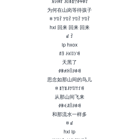
ꑟꃅꄉꆏ ꌺꇁꉚꁧꊂꇉꑭꑗꉗ
为何在山岗等待孩子
ꉈ ꏮꇁꉗ ꏮꇁꉗ ꏮꇁꉗ ꏮꇁꉗ
hxi 回来 回来 回来
ꀃ ꉗ
ip hxox
ꀊꉖ ꃅꃤꇁꌦꀑ
天黑了
ꇉꆊꉌꊭꈧꌠꑗꀑ
思念如那山间的鸟儿
ꉈ ꁧꊂꁧꄩꏮꇁꀕꉘꀑ
从那山间飞来
ꇉꆊꒊꂿꈧꌠꑗꀑ
和那流水一样多
ꉈ ꀃ
hxi ip