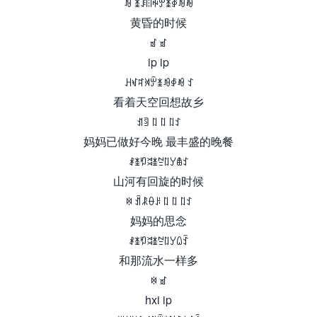
ꀑ ꁧꄩꈨꑭꏮꁧꇈꀑꂼ
黄昏的时候
ꀃ ꀃ
ip ip
ꃅꃴꉜꄉꏭꁧꀑꇉꂼ ꉘ
看着天空回想故乡
ꀊꉖ ꇁ ꇁ ꇁꉘ
妈妈已做好今晚 最丰盛的晚餐
ꑴꁧꑳꈬꁧꊂꇁꌦꇊꉘ
山河有回旋的时候
ꉈ ꀉꂿꂷꌠ ꇁ ꇁ ꇁꉘ
妈妈的思念
ꑴꁧꑳꈬꁧꊂꇁꌦꑘꉗ
和那流水一样多
ꉈ ꀃ
hxi ip