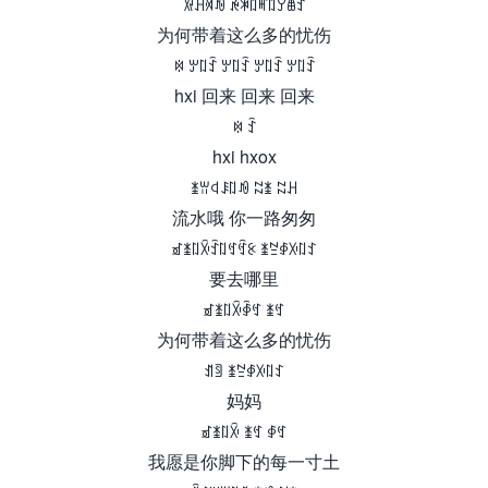
ꑟꃅꄉꀑ ꉌꐒꇁꎭꇁꌦꇊꉗ
为何带着这么多的忧伤
ꉈ ꏮꇁꉗ ꏮꇁꉗ ꏮꇁꉗ ꏮꇁꉗ
hxi 回来 回来 回来
ꉈ ꉗ
hxi hxox
ꁧꀕꒉꄩꇁꀑ ꉆꁧ ꉆꃅ
流水哦 你一路匆匆
ꀃꁧꇁꋋꉗꇁꉐꉏꉹ ꁧꊂꇉꋌꇁꉘ
要去哪里
ꀃꁧꇁꋋꇈꉐ ꁧꉐ
为何带着这么多的忧伤
ꀊꉖ ꁧꊂꇉꋌꇁꉘ
妈妈
ꀃꁧꇁꋋ ꁧꉐ ꇉꉐ
我愿是你脚下的每一寸土