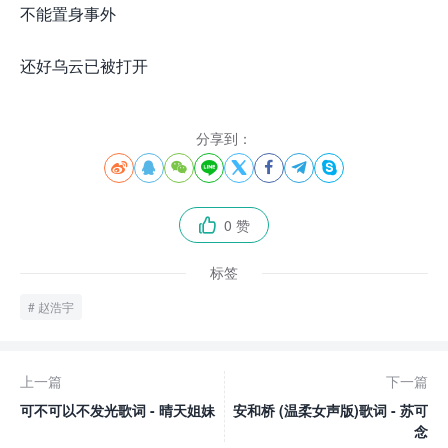
不能置身事外
还好乌云已被打开
分享到：








0 赞

标签
赵浩宇
上一篇
下一篇
可不可以不发光歌词 - 晴天姐妹
安和桥 (温柔女声版)歌词 - 苏可
念