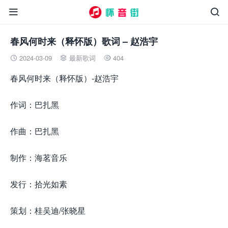


春风何时来（释怀版）歌词 – 赵浩宇
2024-03-09
最新歌词
404



春风何时来（释怀版）-赵浩宇
作词：巴扎黑
作曲：巴扎黑
制作：海茗音乐
发行：拾光如素
策划：桂吴迪/张晓星