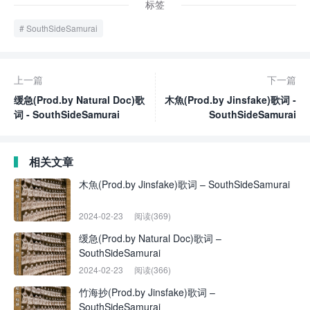
标签
SouthSideSamurai
上一篇
下一篇
缓急(Prod.by Natural Doc)歌
木魚(Prod.by Jinsfake)歌词 -
词 - SouthSideSamurai
SouthSideSamurai
相关文章
木魚(Prod.by Jinsfake)歌词 – SouthSideSamurai
2024-02-23
阅读(369)
缓急(Prod.by Natural Doc)歌词 –
SouthSideSamurai
2024-02-23
阅读(366)
竹海抄(Prod.by Jinsfake)歌词 –
SouthSideSamurai