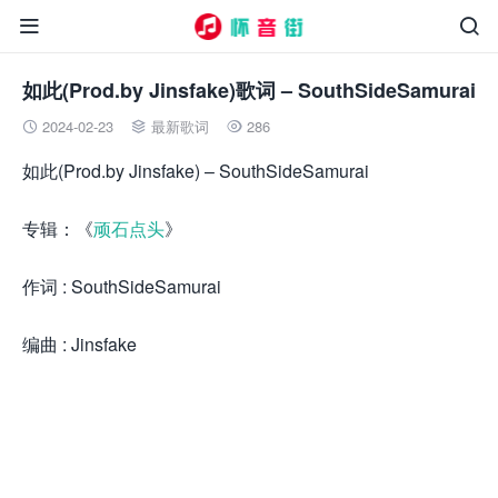


如此(Prod.by Jinsfake)歌词 – SouthSideSamurai
2024-02-23
最新歌词
286



如此(Prod.by Jinsfake) – SouthSideSamurai
专辑：《
顽石点头
》
作词 : SouthSideSamurai
编曲 : Jinsfake