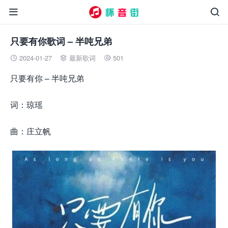


只要有你歌词 – 半吨兄弟
2024-01-27
最新歌词
501



只要有你 – 半吨兄弟
词：琼瑶
曲：庄立帆