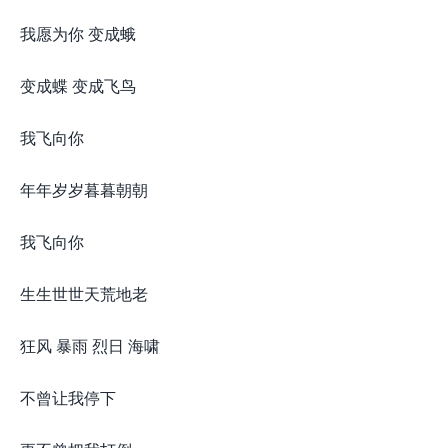
我愿为你 变成蛾
变成蝶 变成飞鸟
我飞向你
年年岁岁暮暮朝朝
我飞向你
生生世世天荒地老
狂风 暴雨 烈日 海啸
不曾让我停下