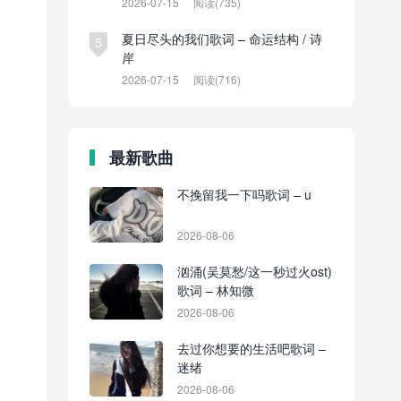
2026-07-15
阅读(735)
夏日尽头的我们歌词 – 命运结构 / 诗
5
岸
2026-07-15
阅读(716)
最新歌曲
不挽留我一下吗歌词 – u
2026-08-06
汹涌(吴莫愁/这一秒过火ost)
歌词 – 林知微
2026-08-06
去过你想要的生活吧歌词 –
迷绪
2026-08-06