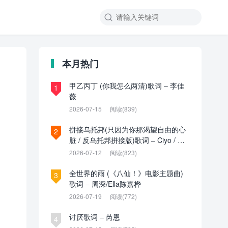

本月热门
甲乙丙丁 (你我怎么两清)歌词 – 李佳
1
薇
2026-07-15
阅读(839)
拼接乌托邦(只因为你那渴望自由的心
2
脏 / 反乌托邦拼接版)歌词 – Ciyo / 见
过夏天P / 乌托邦P
2026-07-12
阅读(823)
全世界的雨 (《八仙！》电影主题曲)
3
歌词 – 周深/Ella陈嘉桦
2026-07-19
阅读(772)
讨厌歌词 – 芮恩
4