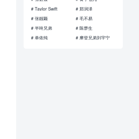
# Taylor Swift
# 郑润泽
# 张靓颖
# 毛不易
# 半吨兄弟
# 陈楚生
# 单依纯
# 摩登兄弟刘宇宁