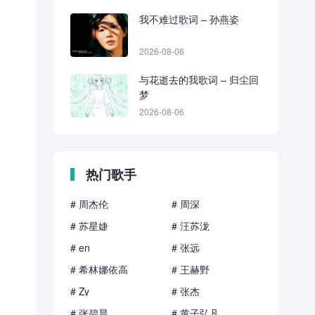
我不难过歌词 – 孙燕姿
2026-08-06
与花逝去的我歌词 – 归尘回
梦
2026-08-06
热门歌手
# 周杰伦
# 周深
# 苏星婕
# 汪苏泷
# en
# 张远
# 希林娜依高
# 王赫野
# Zy
# 张杰
# 张碧晨
# 黄子弘凡