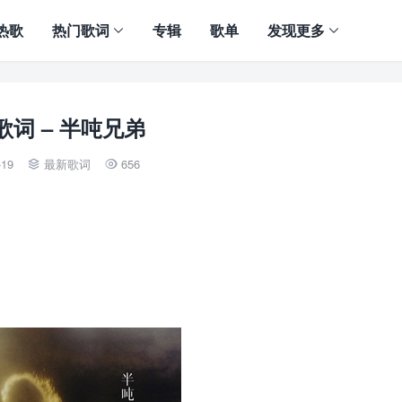
热歌
热门歌词
专辑
歌单
发现更多
歌词 – 半吨兄弟
-19
最新歌词
656

