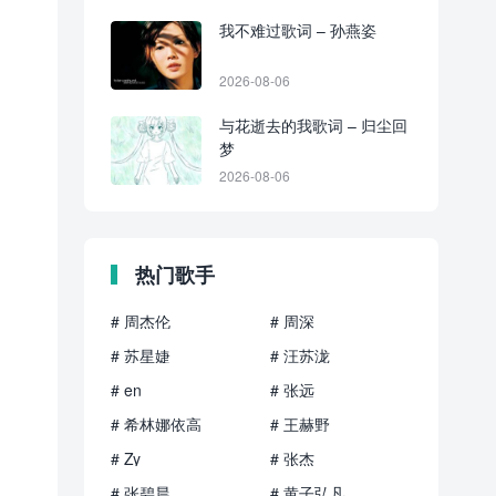
我不难过歌词 – 孙燕姿
2026-08-06
与花逝去的我歌词 – 归尘回
梦
2026-08-06
热门歌手
# 周杰伦
# 周深
# 苏星婕
# 汪苏泷
# en
# 张远
# 希林娜依高
# 王赫野
# Zy
# 张杰
# 张碧晨
# 黄子弘凡