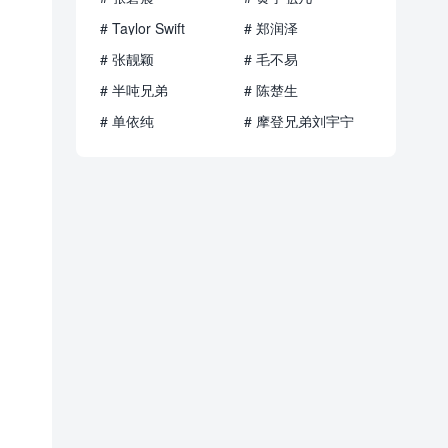
# Taylor Swift
# 郑润泽
# 张靓颖
# 毛不易
# 半吨兄弟
# 陈楚生
# 单依纯
# 摩登兄弟刘宇宁