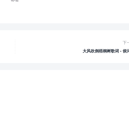
下
大风吹倒梧桐树歌词 - 侯