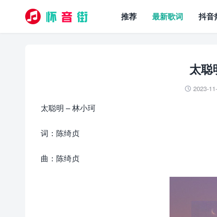
推荐
最新歌词
抖音
太聪
2023-11

太聪明 – 林小珂
词：陈绮贞
曲：陈绮贞