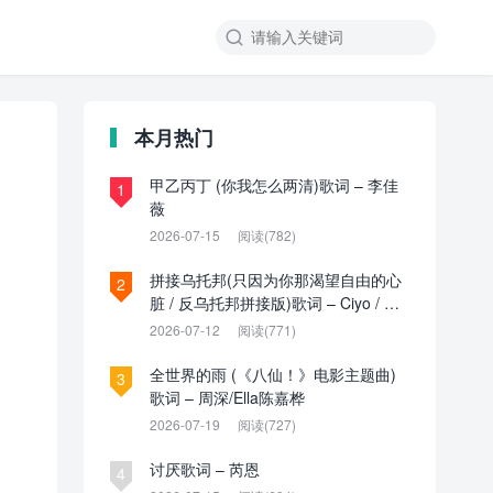

本月热门
甲乙丙丁 (你我怎么两清)歌词 – 李佳
1
薇
2026-07-15
阅读(782)
拼接乌托邦(只因为你那渴望自由的心
2
脏 / 反乌托邦拼接版)歌词 – Ciyo / 见
过夏天P / 乌托邦P
2026-07-12
阅读(771)
全世界的雨 (《八仙！》电影主题曲)
3
歌词 – 周深/Ella陈嘉桦
2026-07-19
阅读(727)
讨厌歌词 – 芮恩
4