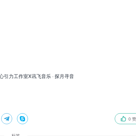
地心引力工作室X讯飞音乐 · 探月寻音


0 

标签