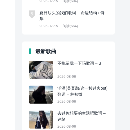
2026-07-15
阅读(694)
夏日尽头的我们歌词 – 命运结构 / 诗
5
岸
2026-07-15
阅读(664)
最新歌曲
不挽留我一下吗歌词 – u
2026-08-06
汹涌(吴莫愁/这一秒过火ost)
歌词 – 林知微
2026-08-06
去过你想要的生活吧歌词 –
迷绪
2026-08-06