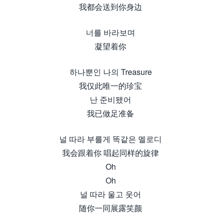
我都会送到你身边
너를 바라보며
凝望着你
하나뿐인 나의 Treasure
我仅此唯一的珍宝
난 준비됐어
我已做足准备
널 따라 부를게 똑같은 멜로디
我会跟着你 唱起同样的旋律
Oh
Oh
널 따라 울고 웃어
随你一同展露笑颜