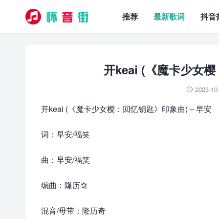
推荐
最新歌词
抖音
开keai (《魔卡少女
2023-10

开keai (《魔卡少女樱：回忆钥匙》印象曲) – 早安
词：早安/福笑
曲：早安/福笑
编曲：隆历奇
混音/母带：隆历奇