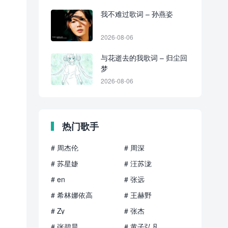
我不难过歌词 – 孙燕姿
2026-08-06
与花逝去的我歌词 – 归尘回
梦
2026-08-06
热门歌手
# 周杰伦
# 周深
# 苏星婕
# 汪苏泷
# en
# 张远
# 希林娜依高
# 王赫野
# Zy
# 张杰
# 张碧晨
# 黄子弘凡