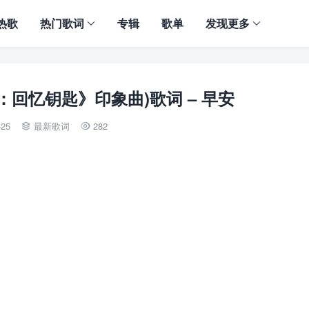
热歌
热门歌词
专辑
歌单
发现更多
樱：回忆钥匙》印象曲)歌词 – 早安
-25
最新歌词
282

