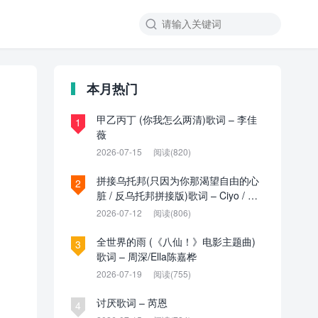

本月热门
甲乙丙丁 (你我怎么两清)歌词 – 李佳
1
薇
2026-07-15
阅读(820)
拼接乌托邦(只因为你那渴望自由的心
2
脏 / 反乌托邦拼接版)歌词 – Ciyo / 见
过夏天P / 乌托邦P
2026-07-12
阅读(806)
全世界的雨 (《八仙！》电影主题曲)
3
歌词 – 周深/Ella陈嘉桦
2026-07-19
阅读(755)
讨厌歌词 – 芮恩
4