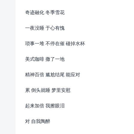
奇迹融化 冬季雪花
一夜没睡 于心有愧
琐事一堆 不停在催 碰掉水杯
美式咖啡 撒了一地
精神百倍 尴尬结尾 能应对
累 倒头就睡 梦里安慰
起来加倍 我擦眼泪
对 自我陶醉