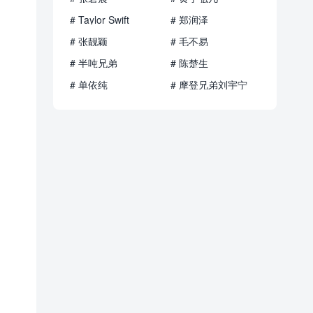
# Taylor Swift
# 郑润泽
# 张靓颖
# 毛不易
# 半吨兄弟
# 陈楚生
# 单依纯
# 摩登兄弟刘宇宁