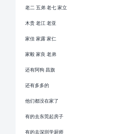
老二 五弟 老七 家立
木贵 老江 老亚
家佳 家露 家仁
家毅 家良 老弟
还有阿狗 昌旗
还有多多的
他们都没在家了
有的去东莞起房子
有的去深圳学厨师