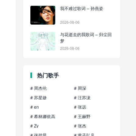
我不难过歌词 – 孙燕姿
2026-08-06
与花逝去的我歌词 – 归尘回
梦
2026-08-06
热门歌手
# 周杰伦
# 周深
# 苏星婕
# 汪苏泷
# en
# 张远
# 希林娜依高
# 王赫野
# Zy
# 张杰
# 张碧晨
# 黄子弘凡