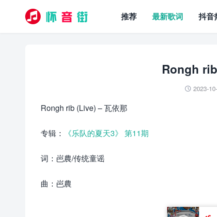
推荐
最新歌词
抖音
Rongh ri
2023-10

Rongh rib (Live) – 瓦依那
专辑：
《乐队的夏天3》 第11期
词：岜農/传统童谣
曲：岜農