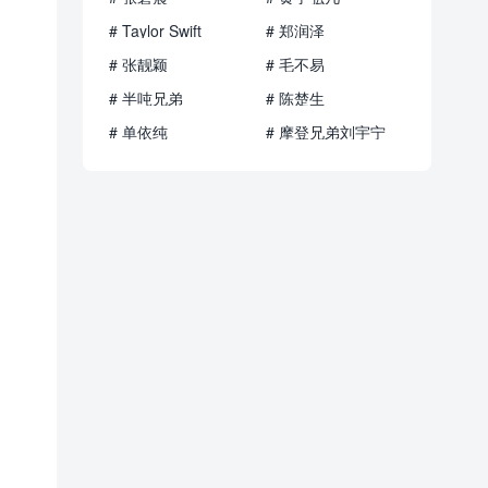
# Taylor Swift
# 郑润泽
# 张靓颖
# 毛不易
# 半吨兄弟
# 陈楚生
# 单依纯
# 摩登兄弟刘宇宁