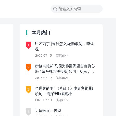

本月热门
甲乙丙丁 (你我怎么两清)歌词 – 李佳
1
薇
2026-07-15
阅读(844)
拼接乌托邦(只因为你那渴望自由的心
2
脏 / 反乌托邦拼接版)歌词 – Ciyo / 见
过夏天P / 乌托邦P
2026-07-12
阅读(828)
全世界的雨 (《八仙！》电影主题曲)
3
歌词 – 周深/Ella陈嘉桦
2026-07-19
阅读(777)
讨厌歌词 – 芮恩
4