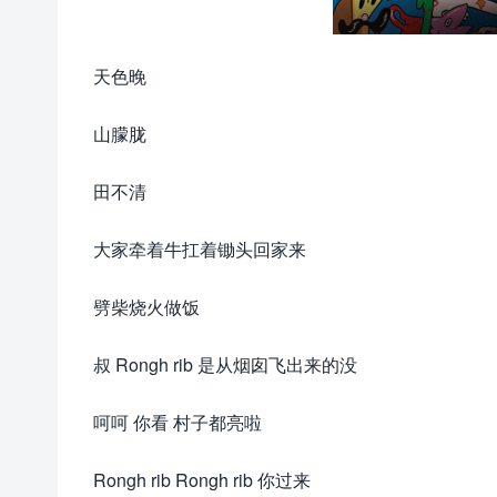
天色晚
山朦胧
田不清
大家牵着牛扛着锄头回家来
劈柴烧火做饭
叔 Rongh rib 是从烟囱飞出来的没
呵呵 你看 村子都亮啦
Rongh rib Rongh rib 你过来