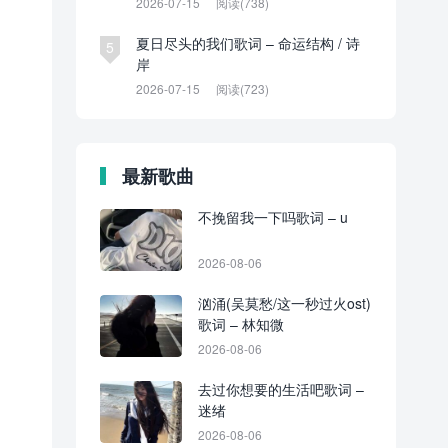
2026-07-15
阅读(738)
夏日尽头的我们歌词 – 命运结构 / 诗
5
岸
2026-07-15
阅读(723)
最新歌曲
不挽留我一下吗歌词 – u
2026-08-06
汹涌(吴莫愁/这一秒过火ost)
歌词 – 林知微
2026-08-06
去过你想要的生活吧歌词 –
迷绪
2026-08-06