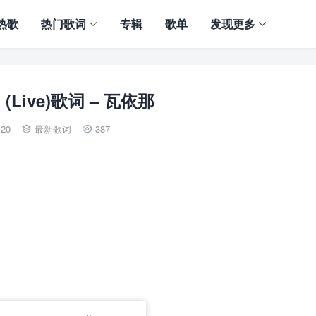
热歌
热门歌词
专辑
歌单
发现更多
b (Live)歌词 – 瓦依那
-20
最新歌词
387

