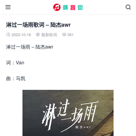


淋过一场雨歌词 – 陆杰awr
2023-10-16
最新歌词
361



淋过一场雨 – 陆杰awr
词：Van
曲：马凯