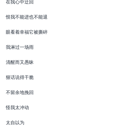
在我心中迂回
恨我不能进也不能退
眼看着幸福它被撕碎
我淋过一场雨
清醒而又愚昧
狠话说得干脆
不留余地挽回
怪我太冲动
太自以为