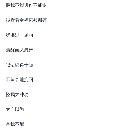
恨我不能进也不能退
眼看着幸福它被撕碎
我淋过一场雨
清醒而又愚昧
狠话说得干脆
不留余地挽回
怪我太冲动
太自以为
是我不配