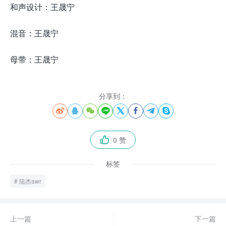
和声设计：王晟宁
混音：王晟宁
母带：王晟宁
分享到：








0 赞

标签
陆杰awr
上一篇
下一篇