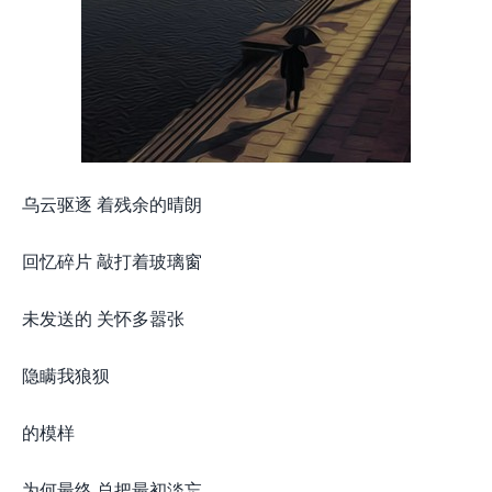
乌云驱逐 着残余的晴朗
回忆碎片 敲打着玻璃窗
未发送的 关怀多嚣张
隐瞒我狼狈
的模样
为何最终 总把最初淡忘