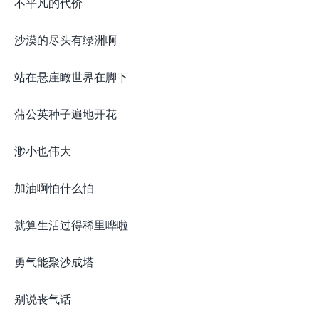
不平凡的代价
沙漠的尽头有绿洲啊
站在悬崖瞰世界在脚下
蒲公英种子遍地开花
渺小也伟大
加油啊怕什么怕
就算生活过得稀里哗啦
勇气能聚沙成塔
别说丧气话