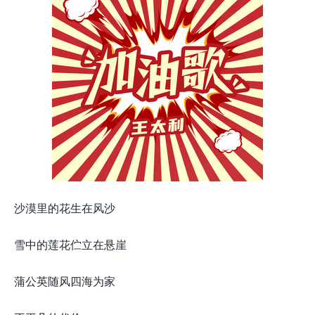
沙漠里的花生在风沙
雪中的莲花伫立在悬崖
蒲公英随风四海为家