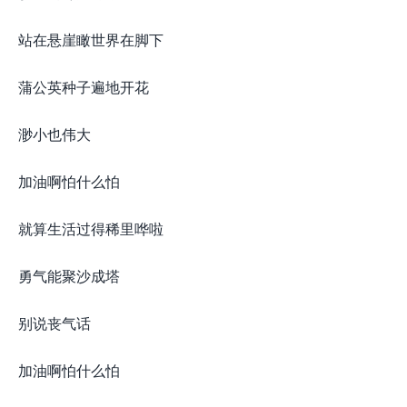
站在悬崖瞰世界在脚下
蒲公英种子遍地开花
渺小也伟大
加油啊怕什么怕
就算生活过得稀里哗啦
勇气能聚沙成塔
别说丧气话
加油啊怕什么怕