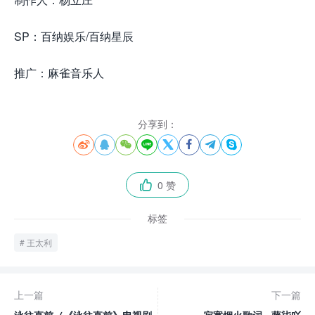
SP：百纳娱乐/百纳星辰
推广：麻雀音乐人
分享到：








0 赞

标签
王太利
上一篇
下一篇