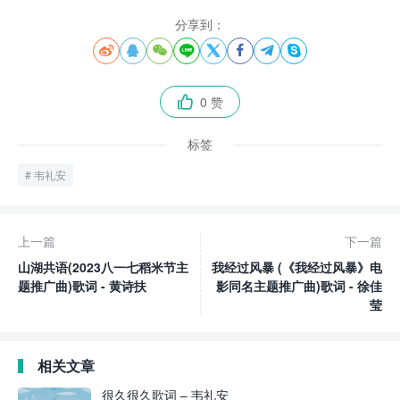
分享到：








0 赞

标签
韦礼安
上一篇
下一篇
山湖共语(2023八一七稻米节主
我经过风暴 (《我经过风暴》电
题推广曲)歌词 - 黄诗扶
影同名主题推广曲)歌词 - 徐佳
莹
相关文章
很久很久歌词 – 韦礼安