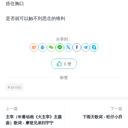
捂住胸口
是否就可以触不到思念的锋利
分享到：








0 赞

标签
白小白
上一篇
下一篇
主宰（年番动画《大主宰》主题
下雨天歌词 - 旺仔小乔
曲）歌词 - 摩登兄弟刘宇宁