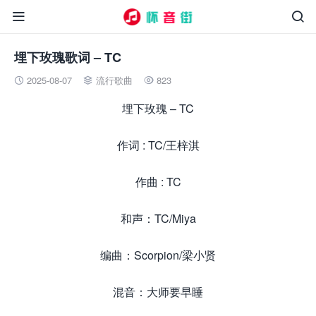


埋下玫瑰歌词 – TC
2025-08-07
流行歌曲
823



埋下玫瑰 – TC
作词 : TC/王梓淇
作曲 : TC
和声：TC/Miya
编曲：Scorpion/梁⼩贤
混⾳：⼤师要早睡