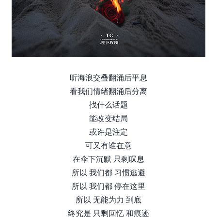
听海浪交叠翻涌后平息
看我们情绪翻涌后分离
找什么话题
能改变结局
或许是注定
可⼜有谁在意
在伞下沉默 只剩叹息
所以 我们都 习惯逃避
所以 我们都 停在这⾥
所以 ⽆能为⼒ 到底
终究是 只剩回忆 和痕迹