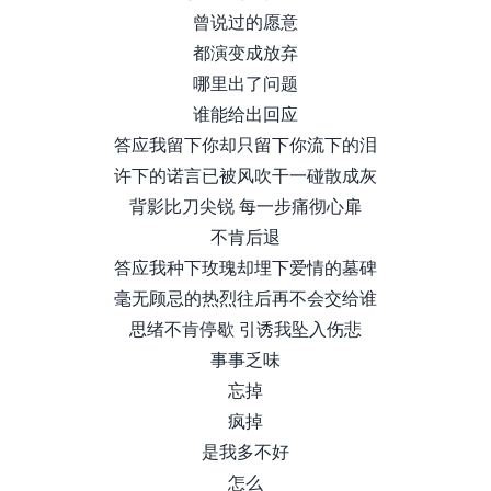
曾说过的愿意
都演变成放弃
哪⾥出了问题
谁能给出回应
答应我留下你却只留下你流下的泪
许下的诺⾔已被⻛吹⼲⼀碰散成灰
背影⽐⼑尖锐 每⼀步痛彻⼼扉
不肯后退
答应我种下玫瑰却埋下爱情的墓碑
毫⽆顾忌的热烈往后再不会交给谁
思绪不肯停歇 引诱我坠⼊伤悲
事事乏味
忘掉
疯掉
是我多不好
怎么