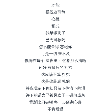
才能
摆脱这煎熬
⼼跳
预兆
我早该明了
已⽆可救药
怎么能舍得 忘记你
可是⼀切 来不及
懊悔在每个 深夜⾥ 回忆都那么清晰
还好 有最后的 拥抱
这应该不算 打扰
这是你最后 礼貌
答应我留下你却只留下你流下的泪
许下的诺⾔已被⻛吹⼲⼀碰散成灰
背影⽐⼑尖锐 每⼀步痛彻⼼扉
不肯后退