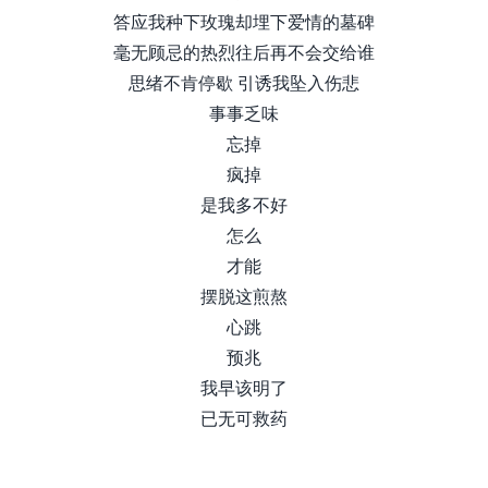
答应我种下玫瑰却埋下爱情的墓碑
毫⽆顾忌的热烈往后再不会交给谁
思绪不肯停歇 引诱我坠⼊伤悲
事事乏味
忘掉
疯掉
是我多不好
怎么
才能
摆脱这煎熬
⼼跳
预兆
我早该明了
已⽆可救药