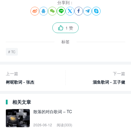
分享到：








1 赞

标签
TC
上一篇
下一篇
树呢歌词 - 张杰
涸鱼歌词 - 王子健
相关文章
散落的对白歌词 – TC
2026-06-12
阅读(333)