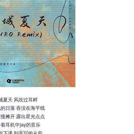
城夏天 风吹过耳畔
的日落 吞没在海平线
慢摊开 露出星光点点
着耳机中jay的音乐
你下课 到手写的从前