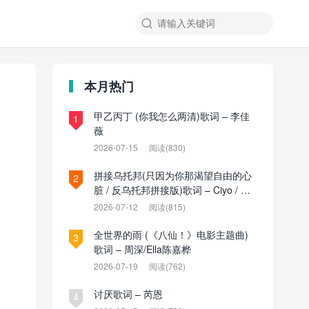

本月热门
甲乙丙丁 (你我怎么两清)歌词 – 李佳
1
薇
2026-07-15
阅读(830)
拼接乌托邦(只因为你那渴望自由的心
2
脏 / 反乌托邦拼接版)歌词 – Ciyo / 见
过夏天P / 乌托邦P
2026-07-12
阅读(815)
全世界的雨 (《八仙！》电影主题曲)
3
歌词 – 周深/Ella陈嘉桦
2026-07-19
阅读(762)
讨厌歌词 – 芮恩
4