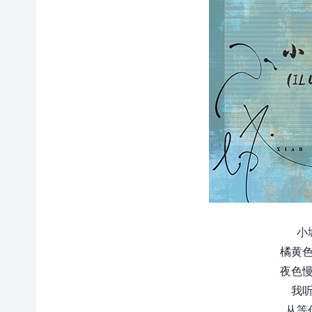
小
橘黄色
夜色慢
我听
从等