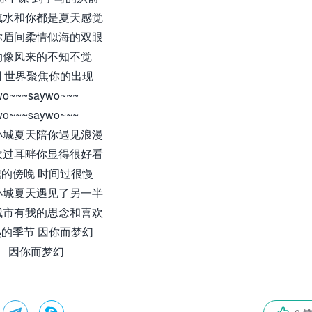
汽水和你都是夏天感觉
你眉间柔情似海的双眼
动像风来的不知不觉
 世界聚焦你的出现
wo~~~saywo~~~
wo~~~saywo~~~
小城夏天陪你遇见浪漫
吹过耳畔你显得很好看
的傍晚 时间过很慢
小城夏天遇见了另一半
城市有我的思念和喜欢
的季节 因你而梦幻
因你而梦幻