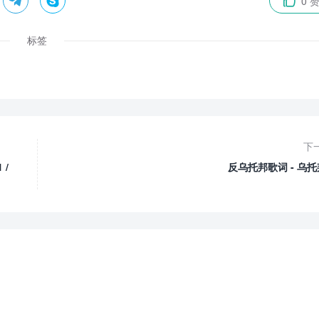


0 

标签
下
 /
反乌托邦歌词 - 乌托