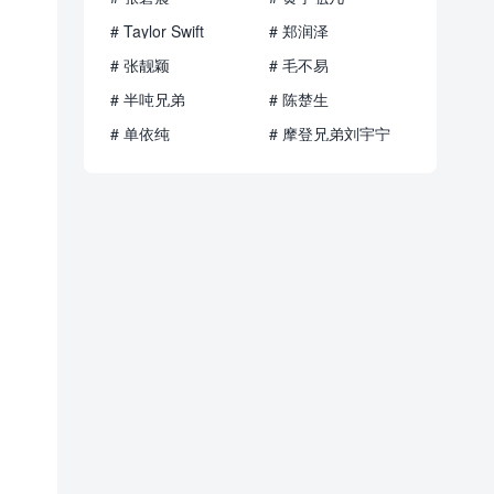
# Taylor Swift
# 郑润泽
# 张靓颖
# 毛不易
# 半吨兄弟
# 陈楚生
# 单依纯
# 摩登兄弟刘宇宁