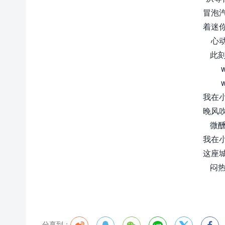
冒泡
着迷
心
此刻
我在
晚风
微醺
我在
这座
闷热
分享到：