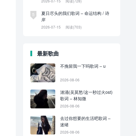
2026-07-15
阅读(728)
夏日尽头的我们歌词 – 命运结构 / 诗
5
岸
2026-07-15
阅读(703)
最新歌曲
不挽留我一下吗歌词 – u
2026-08-06
汹涌(吴莫愁/这一秒过火ost)
歌词 – 林知微
2026-08-06
去过你想要的生活吧歌词 –
迷绪
2026-08-06