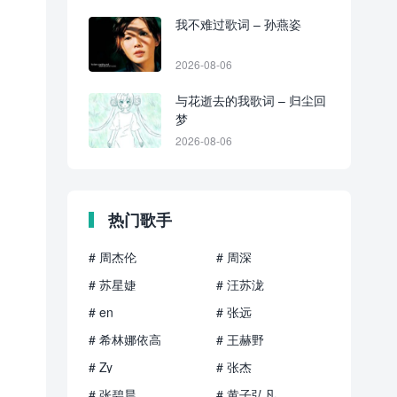
我不难过歌词 – 孙燕姿
2026-08-06
与花逝去的我歌词 – 归尘回
梦
2026-08-06
热门歌手
# 周杰伦
# 周深
# 苏星婕
# 汪苏泷
# en
# 张远
# 希林娜依高
# 王赫野
# Zy
# 张杰
# 张碧晨
# 黄子弘凡