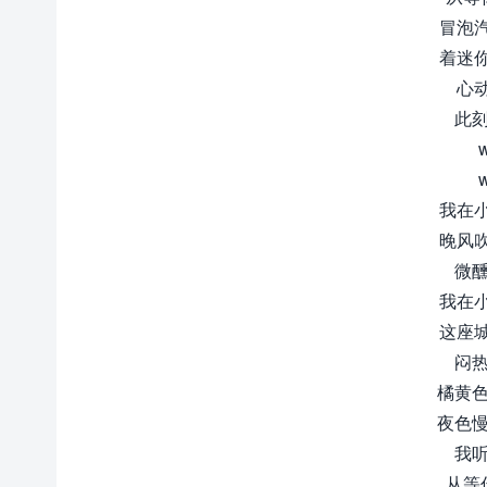
冒泡
着迷
心
此刻
我在
晚风
微醺
我在
这座
闷热
橘黄色
夜色慢
我听
从等