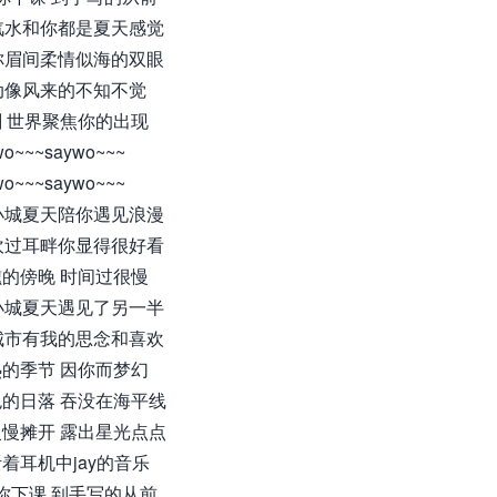
汽水和你都是夏天感觉
你眉间柔情似海的双眼
动像风来的不知不觉
 世界聚焦你的出现
wo~~~saywo~~~
wo~~~saywo~~~
小城夏天陪你遇见浪漫
吹过耳畔你显得很好看
的傍晚 时间过很慢
小城夏天遇见了另一半
城市有我的思念和喜欢
的季节 因你而梦幻
的日落 吞没在海平线
慢摊开 露出星光点点
着耳机中jay的音乐
你下课 到手写的从前