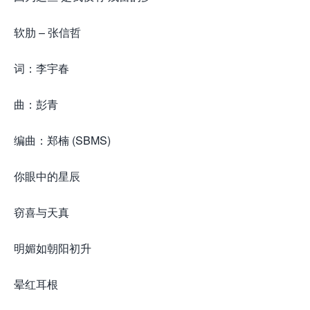
软肋 – 张信哲
词：李宇春
曲：彭青
编曲：郑楠 (SBMS)
你眼中的星辰
窃喜与天真
明媚如朝阳初升
晕红耳根