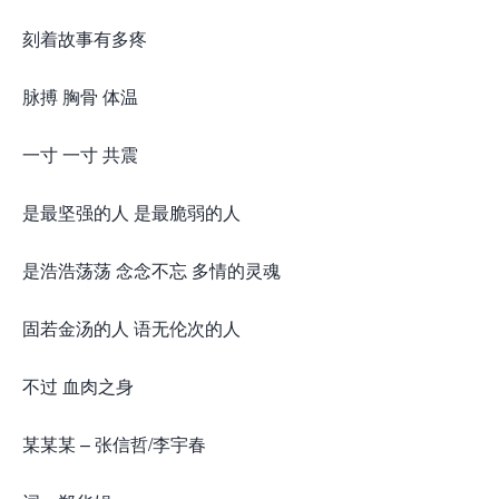
刻着故事有多疼
脉搏 胸骨 体温
一寸 一寸 共震
是最坚强的人 是最脆弱的人
是浩浩荡荡 念念不忘 多情的灵魂
固若金汤的人 语无伦次的人
不过 血肉之身
某某某 – 张信哲/李宇春