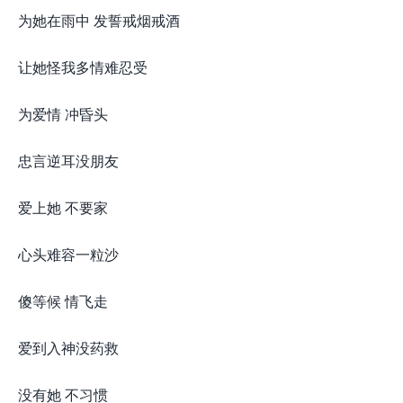
为她在雨中 发誓戒烟戒酒
让她怪我多情难忍受
为爱情 冲昏头
忠言逆耳没朋友
爱上她 不要家
心头难容一粒沙
傻等候 情飞走
爱到入神没药救
没有她 不习惯