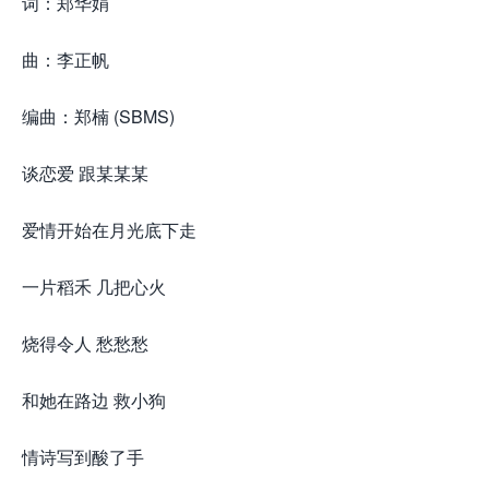
词：郑华娟
曲：李正帆
编曲：郑楠 (SBMS)
谈恋爱 跟某某某
爱情开始在月光底下走
一片稻禾 几把心火
烧得令人 愁愁愁
和她在路边 救小狗
情诗写到酸了手