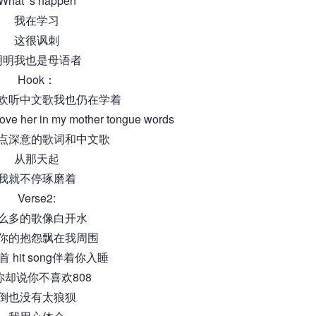
What‘ s happen
我在学习
这很讽刺
明明我也是母语者
Hook：
欢听中文歌我也仍在学着
 love her in my mother tongue words
点深意的歌词和中文歌
从那天起
我就不停琢磨着
Verse2:
么多的歌像白开水
你的抱怨飘在我周围
 hit song伴着你入睡
你却说你不喜欢808
倒也没有太狼狈