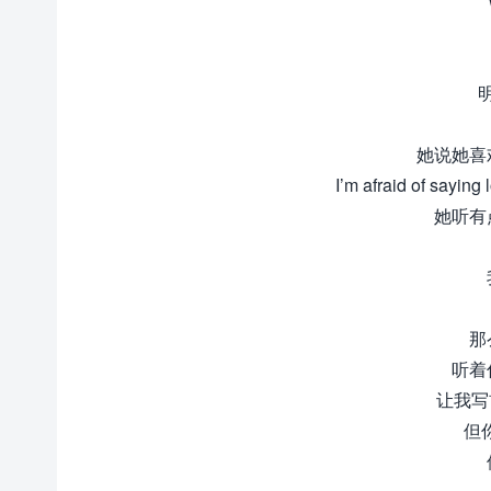
她说她喜
I’m afraid of saying
她听有
那
听着
让我写首
但