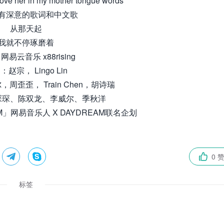
 love her in my mother tongue words
有深意的歌词和中文歌
从那天起
我就不停琢磨着
易云音乐 x88rising
：赵宗， Lingo Lin
周歪歪， Train Chen，胡诗瑞
琛琛、陈双龙、李威尔、季秋洋
M」网易音乐人 X DAYDREAM联名企划


0 

标签