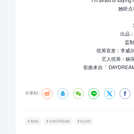
I’m afraid of saying
她听点
出品：网
监制
统筹宣发：李威尔，
艺人统筹：杨
歌曲来自「 DAYDREA
分享到：






8bite
DAYDREAM
KUAN