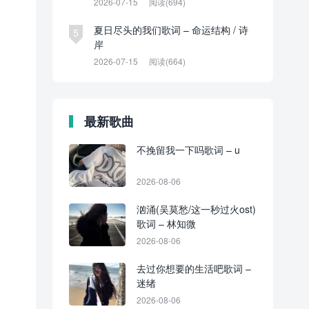
2026-07-15
阅读(694)
夏日尽头的我们歌词 – 命运结构 / 诗
5
岸
2026-07-15
阅读(664)
最新歌曲
不挽留我一下吗歌词 – u
2026-08-06
汹涌(吴莫愁/这一秒过火ost)
歌词 – 林知微
2026-08-06
去过你想要的生活吧歌词 –
迷绪
2026-08-06