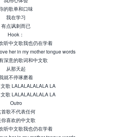
我用心体会
你的歌单和口味
我在学习
有点讽刺而已
Hook：
欢听中文歌我也仍在学着
 love her in my mother tongue words
有深意的歌词和中文歌
从那天起
我就不停琢磨着
歌 LALALALALALA LA
歌 LALALALALALA LA
Outro
这首歌不代表任何
是你喜欢的中文歌
欢听中文歌我也仍在学着