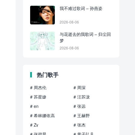
我不难过歌词 – 孙燕姿
2026-08-06
与花逝去的我歌词 – 归尘回
梦
2026-08-06
热门歌手
# 周杰伦
# 周深
# 苏星婕
# 汪苏泷
# en
# 张远
# 希林娜依高
# 王赫野
# Zy
# 张杰
# 张碧晨
# 黄子弘凡