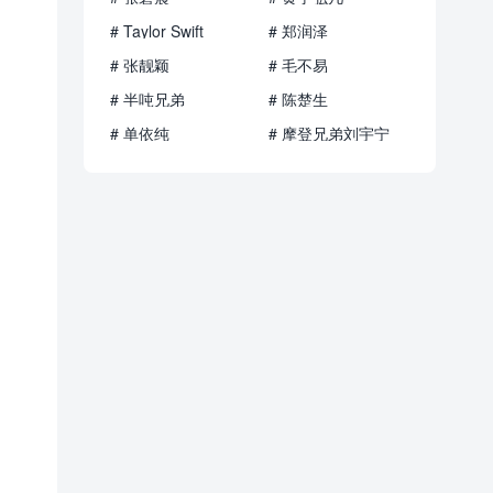
# Taylor Swift
# 郑润泽
# 张靓颖
# 毛不易
# 半吨兄弟
# 陈楚生
# 单依纯
# 摩登兄弟刘宇宁