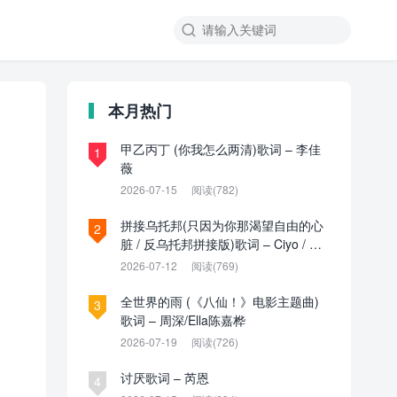

本月热门
甲乙丙丁 (你我怎么两清)歌词 – 李佳
1
薇
2026-07-15
阅读(782)
拼接乌托邦(只因为你那渴望自由的心
2
脏 / 反乌托邦拼接版)歌词 – Ciyo / 见
过夏天P / 乌托邦P
2026-07-12
阅读(769)
全世界的雨 (《八仙！》电影主题曲)
3
歌词 – 周深/Ella陈嘉桦
2026-07-19
阅读(726)
讨厌歌词 – 芮恩
4