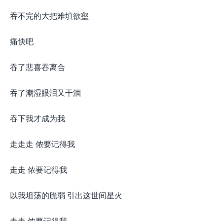
吞不完的大把难填欲壑
痛快吧
吞了悲喜吞离合
吞了潮湿眼泪又干涸
吞下我才成为我
走走走 侬要记得我
走走 侬要记得我
以我坦荡的脆弱 引出这世间星火
走走 侬要记得我