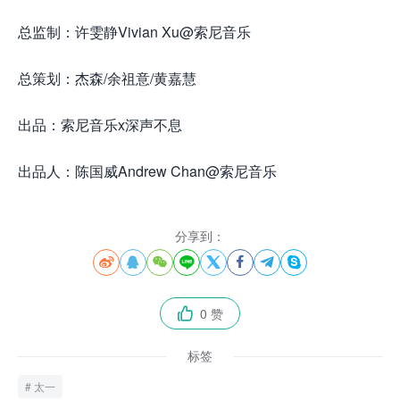
总监制：许雯静Vivian Xu@索尼音乐
总策划：杰森/余祖意/黄嘉慧
出品：索尼音乐x深声不息
出品人：陈国威Andrew Chan@索尼音乐
分享到：








0 赞

标签
太一