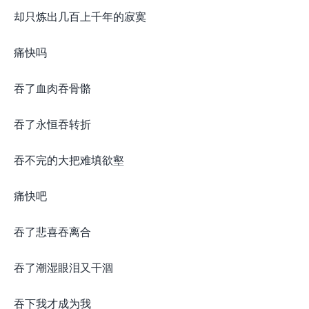
却只炼出几百上千年的寂寞
痛快吗
吞了血肉吞骨骼
吞了永恒吞转折
吞不完的大把难填欲壑
痛快吧
吞了悲喜吞离合
吞了潮湿眼泪又干涸
吞下我才成为我