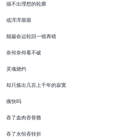
描不出理想的轮廓
或浑浑噩噩
颠簸命运轮回一错再错
奈何奈何看不破
灵魂烧灼
却只炼出几百上千年的寂寞
痛快吗
吞了血肉吞骨骼
吞了永恒吞转折