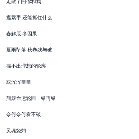
走散了的你和我
攥紧手 还能抓住什么
春解厄 冬因果
夏雨坠落 秋卷残与破
描不出理想的轮廓
或浑浑噩噩
颠簸命运轮回一错再错
奈何奈何看不破
灵魂烧灼