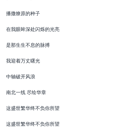
播撒燎原的种子
在我眼眸深处闪烁的光亮
是那生生不息的脉搏
我迎着万丈曙光
中轴破开风浪
南北一线 尽绘华章
这盛世繁华终不负你所望
这盛世繁华终不负你所望