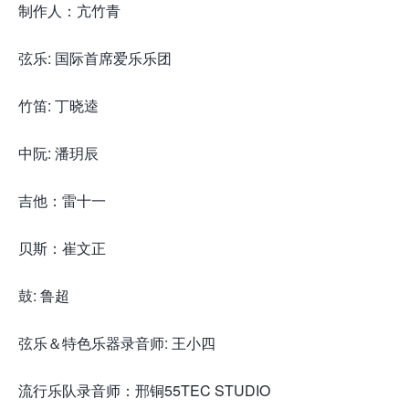
制作人：亢竹青
弦乐: 国际首席爱乐乐团
竹笛: 丁晓逵
中阮: 潘玥辰
吉他：雷十一
贝斯：崔文正
鼓: 鲁超
弦乐＆特色乐器录音师: 王小四
流行乐队录音师：邢铜55TEC STUDIO