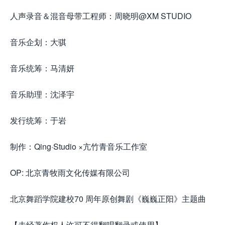
人声录音＆混音母带工程师：周晓明@XM STUDIO
音乐企划：大骐
音乐统筹：马清妍
音乐助理：沈泽宇
发行统筹：于岩
来.源怀音.街huaiyinjie.com
制作：Qing·Studio ×亢竹青音乐工作室
OP: 北京青牧雨文化传媒有限公司
北京舞蹈学院建校70 周年原创舞剧《巍巍正阳》主题曲
【未经著作权人许可不得翻唱翻录或使用】