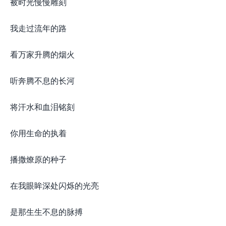
被时光慢慢雕刻
我走过流年的路
看万家升腾的烟火
听奔腾不息的长河
将汗水和血泪铭刻
你用生命的执着
播撒燎原的种子
在我眼眸深处闪烁的光亮
是那生生不息的脉搏