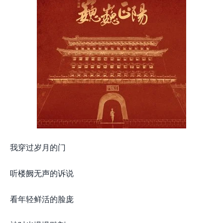
我穿过岁月的门
听楼阙无声的诉说
看年轻鲜活的脸庞