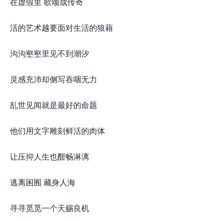
在虚假里 歌颂成传奇
活的艺术越要面对生活的狼藉
沟沟壑壑里见不到潮汐
灵感充沛却侧写吞咽无力
乱世见闻就是最好的命题
他们用文字雕刻鲜活的肉体
让压抑人生也酣畅淋漓
逃离困囿 藏身人海
寻寻觅觅一个天赐良机