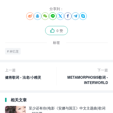
分享到：








0 赞

标签
林忆莲
上一篇
下一篇
健将歌词 - 法老/小精灵
METAMORPHOSIS歌词 -
INTERWORLD
相关文章
至少还有你(电影《安娜与国王》中文主题曲)歌词