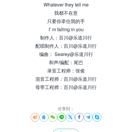
Whatever they tell me
我都不在意
只要你牵住我的手
I’ m falling in you
制作人：百川@乐道川行
配唱制作人：百川@乐道川行
编曲： Searey@乐道川行
和声/编配：尾巴
录音工程师：张俊
混音工程师：百川@乐道川行
母带工程师：百川@乐道川行
分享到：







