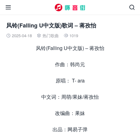


风铃(Falling U中文版)歌词 – 蒋孜怡
2025-04-18
热门歌曲
1019



风铃(Falling U中文版) – 蒋孜怡
作曲：韩尚元
原唱： T- ara
中文词：周萌/果妹/蒋孜怡
改编曲：果妹
出品：网易子弹