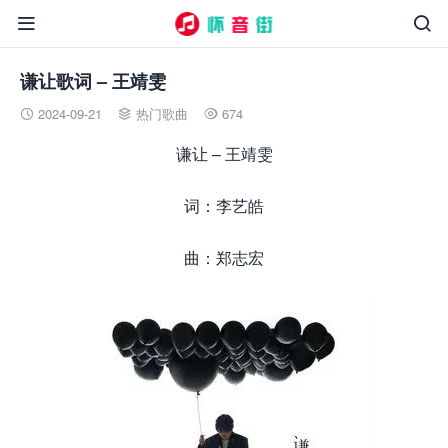


谦让歌词 – 王靖雯
2024-09-21
热门歌曲
674



谦让 – 王靖雯
词：李艺皓
曲：郑志宏