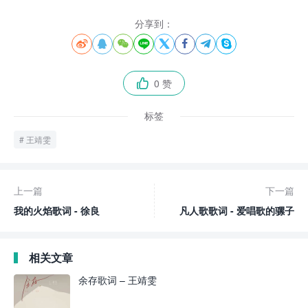
分享到：








0 赞

标签
王靖雯
上一篇
下一篇
我的火焰歌词 - 徐良
凡人歌歌词 - 爱唱歌的骡子
相关文章
余存歌词 – 王靖雯