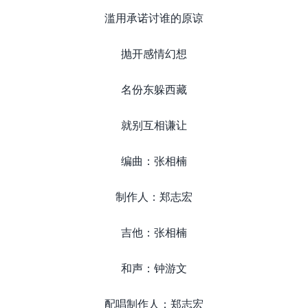
滥用承诺讨谁的原谅
抛开感情幻想
名份东躲西藏
就别互相谦让
编曲：张相楠
制作人：郑志宏
吉他：张相楠
和声：钟游文
配唱制作人：郑志宏