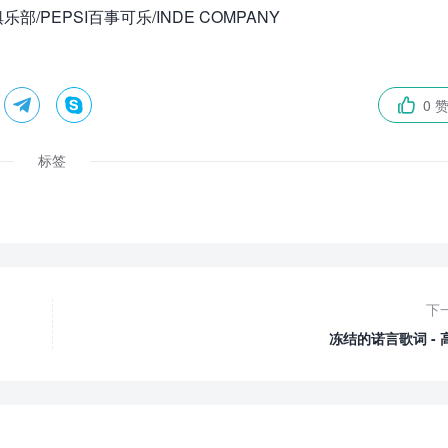
/PEPSI百事可乐/INDE COMPANY


0 

标签
下
冻结的诺言歌词 - 