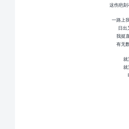
这伤疤刻
一路上
日出
我挺
有无
就
就