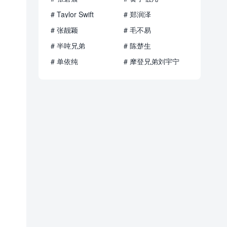
# Taylor Swift
# 郑润泽
# 张靓颖
# 毛不易
# 半吨兄弟
# 陈楚生
# 单依纯
# 摩登兄弟刘宇宁