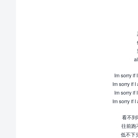
a
Im sorry if
Im sorry if
Im sorry if
Im sorry if
看不到
往前跑
低不下