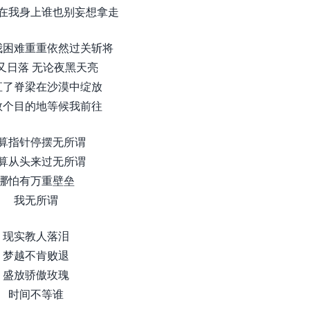
在我身上谁也别妄想拿走
我困难重重依然过关斩将
又日落 无论夜黑天亮
直了脊梁在沙漠中绽放
数个目的地等候我前往
算指针停摆无所谓
算从头来过无所谓
哪怕有万重壁垒
我无所谓
现实教人落泪
梦越不肯败退
盛放骄傲玫瑰
时间不等谁