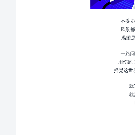
不妥协
风景都
渴望是
一路问
用伤疤
摇晃这世
就
就