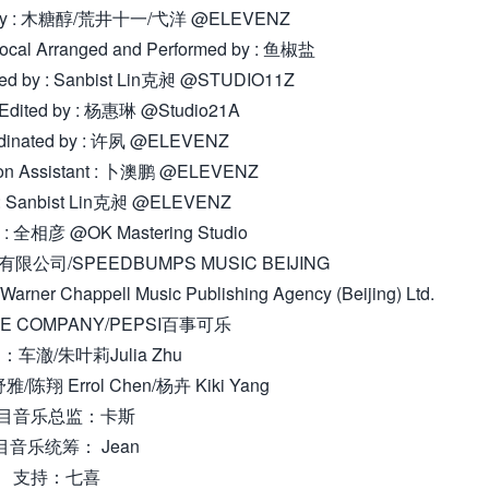
d by : 木糖醇/荒井十一/弋洋 @ELEVENZ
l Arranged and Performed by : 鱼椒盐
d by : Sanbist Lin克昶 @STUDIO11Z
dited by : 杨惠琳 @Studio21A
nated by : 许夙 @ELEVENZ
n Assistant : 卜澳鹏 @ELEVENZ
: Sanbist Lin克昶 @ELEVENZ
 : 全相彦 @OK Mastering Studio
公司/SPEEDBUMPS MUSIC BEIJING
ppell Music Publishing Agency (Beijing) Ltd.
 COMPANY/PEPSI百事可乐
车澈/朱叶莉Julia Zhu
翔 Errol Chen/杨卉 Kiki Yang
目音乐总监：卡斯
目音乐统筹： Jean
支持：七喜