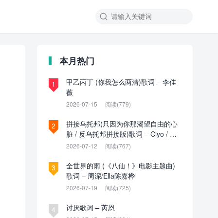

本月热门
甲乙丙丁 (你我怎么两清)歌词 – 李佳
1
薇
2026-07-15
阅读(779)
拼接乌托邦(只因为你那渴望自由的心
2
脏 / 反乌托邦拼接版)歌词 – Ciyo / 见
过夏天P / 乌托邦P
2026-07-12
阅读(767)
全世界的雨 (《八仙！》电影主题曲)
3
歌词 – 周深/Ella陈嘉桦
2026-07-19
阅读(725)
讨厌歌词 – 芮恩
4