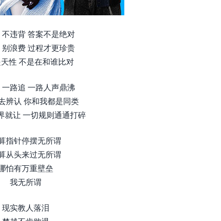
 不违背 答案不是绝对
 别浪费 过程才更珍贵
天性 不是在和谁比对
 一路追 一路人声鼎沸
 去辨认 你和我都是同类
界就让 一切规则通通打碎
算指针停摆无所谓
算从头来过无所谓
哪怕有万重壁垒
我无所谓
现实教人落泪