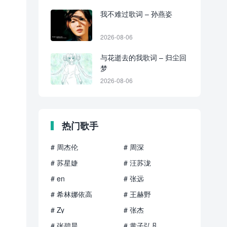
我不难过歌词 – 孙燕姿
2026-08-06
与花逝去的我歌词 – 归尘回
梦
2026-08-06
热门歌手
# 周杰伦
# 周深
# 苏星婕
# 汪苏泷
# en
# 张远
# 希林娜依高
# 王赫野
# Zy
# 张杰
# 张碧晨
# 黄子弘凡