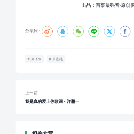
出品：百事最强音·原创俱乐部
分享到：






SHarK
单依纯
上一篇
我是真的爱上你歌词 - 洋澜一
相关文章