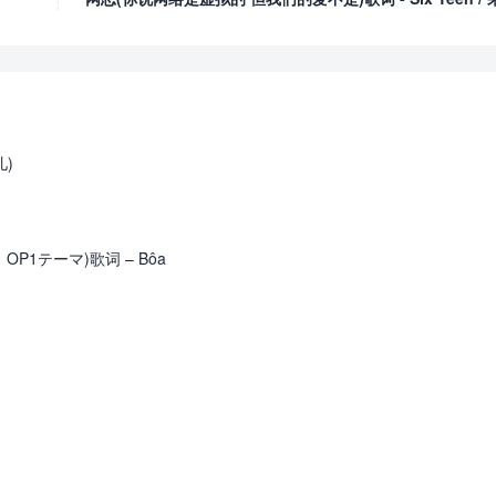
儿)
ain」OP1テーマ)歌词 – Bôa