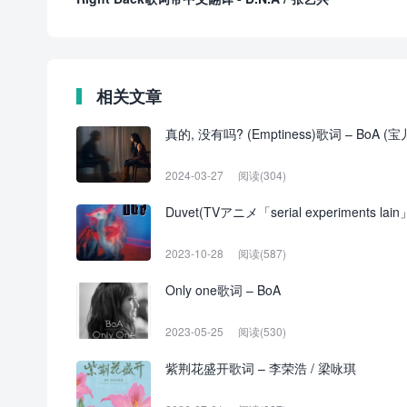
相关文章
真的, 没有吗? (Emptiness)歌词 – BoA (宝
2024-03-27
阅读(304)
Duvet(TVアニメ「serial experiments l
2023-10-28
阅读(587)
Only one歌词 – BoA
2023-05-25
阅读(530)
紫荆花盛开歌词 – 李荣浩 / 梁咏琪