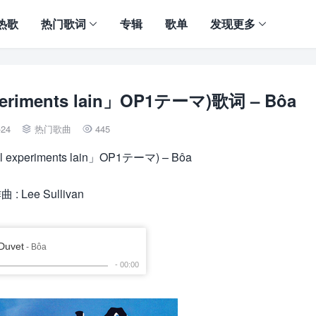
热歌
热门歌词
专辑
歌单
发现更多
periments lain」OP1テーマ)歌词 – Bôa
-24
热门歌曲
445


 experiments lain」OP1テーマ) – Bôa
曲 : Lee Sullivan