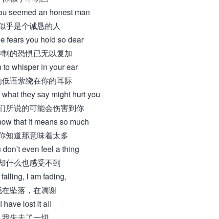
ou seemed an honest man
似乎是个诚恳的人
he fears you hold so dear
抑制的恐惧已无以复加
n to whisper in your ear
的低语萦绕在你的耳际
what they say might hurt you
们所说的可能会伤害到你
ow that it means so much
你知道那意味着太多
don’t even feel a thing
却什么也感受不到
 falling, I am fading,
我在坠落，在凋谢
I have lost it all
我失去了一切