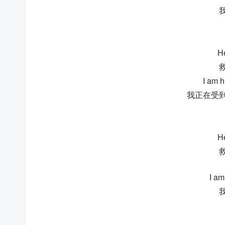
He
I am hu
我正在受
He
I am