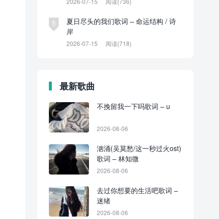
2026-07-15
阅读(736)
夏日尽头的我们歌词 – 命运结构 / 诗
5
岸
2026-07-15
阅读(718)
最新歌曲
不挽留我一下吗歌词 – u
2026-08-06
汹涌(吴莫愁/这一秒过火ost)
歌词 – 林知微
2026-08-06
去过你想要的生活吧歌词 –
迷绪
2026-08-06