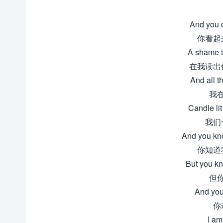
And you d
你看起
A shame t
在我读出
And all th
我
Candle lit
我们
And you kno
你知道
But you kn
但
And you 
你
I am