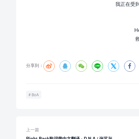
我正在受
He
分享到：






BoA
上一篇
Right Back歌词带中文翻译 - D.N.A / 张艺兴