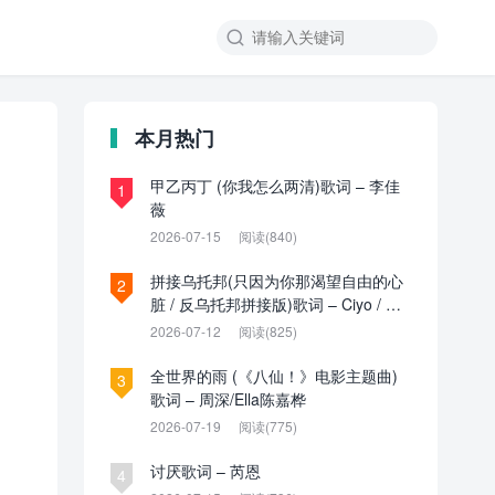

本月热门
甲乙丙丁 (你我怎么两清)歌词 – 李佳
1
薇
2026-07-15
阅读(840)
拼接乌托邦(只因为你那渴望自由的心
2
脏 / 反乌托邦拼接版)歌词 – Ciyo / 见
过夏天P / 乌托邦P
2026-07-12
阅读(825)
全世界的雨 (《八仙！》电影主题曲)
3
歌词 – 周深/Ella陈嘉桦
2026-07-19
阅读(775)
讨厌歌词 – 芮恩
4