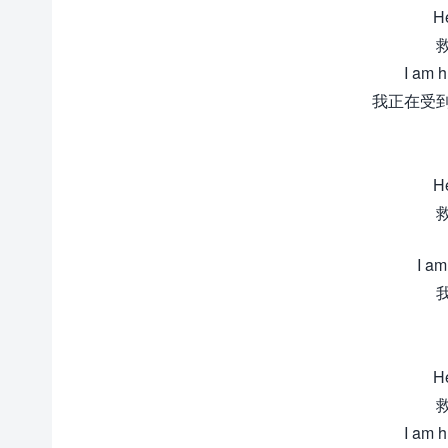
He
I am hu
我正在受
He
I am
He
I am hu