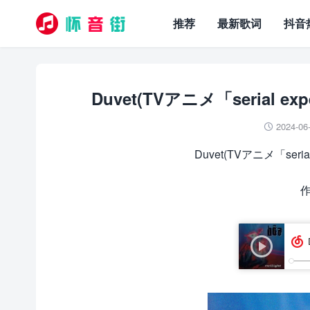
推荐
最新歌词
抖音
Duvet(TVアニメ「serial ex
2024-06

Duvet(TVアニメ「serial
作