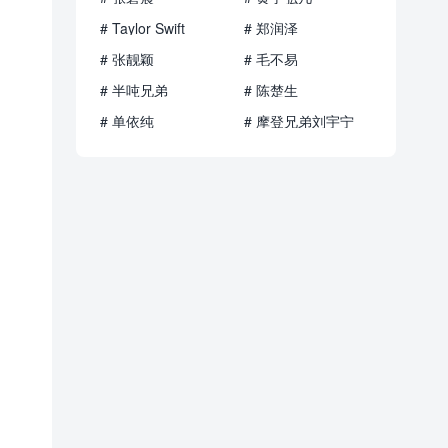
# Taylor Swift
# 郑润泽
# 张靓颖
# 毛不易
# 半吨兄弟
# 陈楚生
# 单依纯
# 摩登兄弟刘宇宁