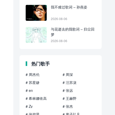
我不难过歌词 – 孙燕姿
2026-08-06
与花逝去的我歌词 – 归尘回
梦
2026-08-06
热门歌手
# 周杰伦
# 周深
# 苏星婕
# 汪苏泷
# en
# 张远
# 希林娜依高
# 王赫野
# Zy
# 张杰
# 张碧晨
# 黄子弘凡