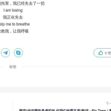
到伤害，我已经失去了一切
I am losing
我正在失去
lp me to breathe
救救我，让我呼吸


0 

标签
下
网恋(你说网络是虚拟的 但我们的爱不是)歌词 - Six Teen / 