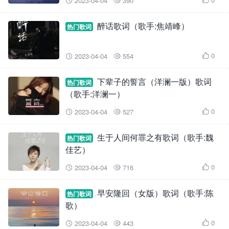
2023-04-04
390



醉话歌词（歌手:焦靖峰）
热门歌词
0
2023-04-04
554



下辈子的誓言（洋澜一版）歌词
热门歌词
（歌手:洋澜一）
0
2023-04-04
527



生于人间何罪之有歌词（歌手:魏
热门歌词
佳艺）
0
2023-04-04
716



早安隆回（女版）歌词（歌手:陈
热门歌词
歌）
0
2023-04-04
443


