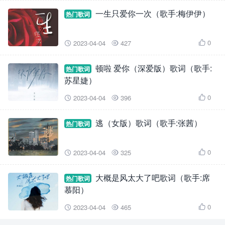
一生只爱你一次（歌手:梅伊伊）
热门歌词
0
2023-04-04
427



顿啦 爱你（深爱版）歌词（歌手:
热门歌词
苏星婕）
0
2023-04-04
396



逃（女版）歌词（歌手:张茜）
热门歌词
0
2023-04-04
325



大概是风太大了吧歌词（歌手:席
热门歌词
慕阳）
0
2023-04-04
465


