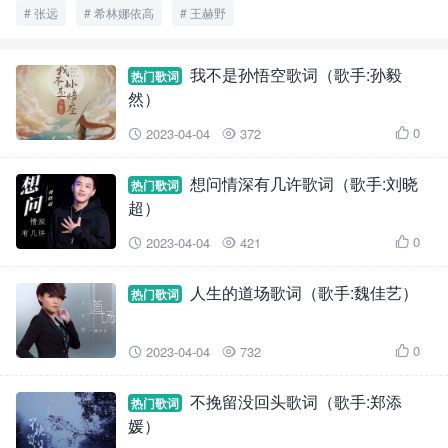
张远
希林娜依高
王赫野
我不是孙悟空歌词（歌手:孙毅
热门歌词
然）
0
2023-04-04
372



想问情深有几许歌词（歌手:刘晓
热门歌词
超）
0
2023-04-04
421



人生的道场歌词（歌手:魏佳艺）
热门歌词
0
2023-04-04
732



不挽留没回头歌词（歌手:郑添
热门歌词
媛）