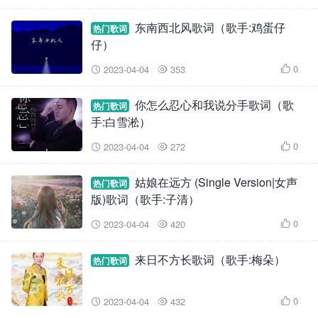
东南西北风歌词（歌手:鸡蛋仔
热门歌词
仔）
0
2023-04-04
353



你怎么忍心和我说分手歌词（歌
热门歌词
手:白雪淞）
0
2023-04-04
272



姑娘在远方 (Single Version|女声
热门歌词
版)歌词（歌手:子清）
0
2023-04-04
420



来日不方长歌词（歌手:梅朵）
热门歌词
0
2023-04-04
432


