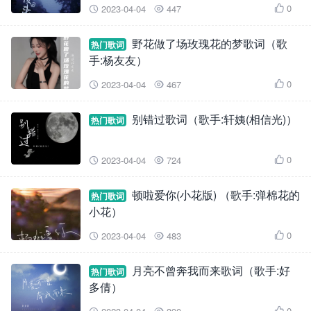
0
2023-04-04
447



野花做了场玫瑰花的梦歌词（歌
热门歌词
手:杨友友）
0
2023-04-04
467



别错过歌词（歌手:轩姨(相信光)）
热门歌词
0
2023-04-04
724



顿啦爱你(小花版) （歌手:弹棉花的
热门歌词
小花）
0
2023-04-04
483



月亮不曾奔我而来歌词（歌手:好
热门歌词
多倩）
0