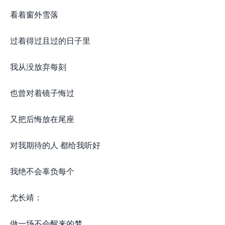
看着窗外雪落
过着得过且过的日子里
我从没放弃每刻
也曾对着镜子悔过
又把后悔放在尾座
对我期待的人 都给我听好
我绝不会辜负每个
尤长靖：
做一场不会醒来的梦