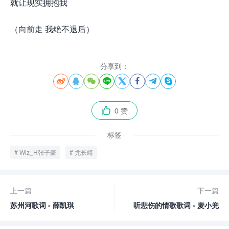
就让现实拥抱我
（向前走 我绝不退后）
分享到：








0 赞

标签
Wiz_H张子豪
尤长靖
上一篇
下一篇
苏州河歌词 - 薛凯琪
听悲伤的情歌歌词 - 麦小兜