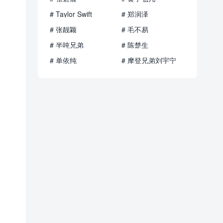
# Taylor Swift
# 郑润泽
# 张靓颖
# 毛不易
# 半吨兄弟
# 陈楚生
# 单依纯
# 摩登兄弟刘宇宁