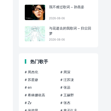
我不难过歌词 – 孙燕姿
2026-08-06
与花逝去的我歌词 – 归尘回
梦
2026-08-06
热门歌手
# 周杰伦
# 周深
# 苏星婕
# 汪苏泷
# en
# 张远
# 希林娜依高
# 王赫野
# Zy
# 张杰
# 张碧晨
# 黄子弘凡