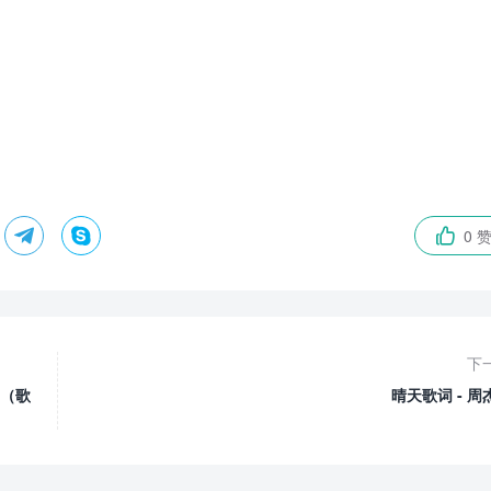


0 

下
词（歌
晴天歌词 - 周