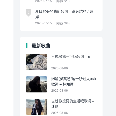
2026-07-15
阅读(729)
夏日尽头的我们歌词 – 命运结构 / 诗
5
岸
2026-07-15
阅读(704)
最新歌曲
不挽留我一下吗歌词 – u
2026-08-06
汹涌(吴莫愁/这一秒过火ost)
歌词 – 林知微
2026-08-06
去过你想要的生活吧歌词 –
迷绪
2026-08-06