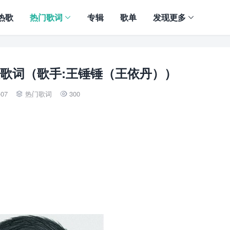
热歌
热门歌词
专辑
歌单
发现更多
歌词（歌手:王锤锤（王依丹））
-07
热门歌词
300

