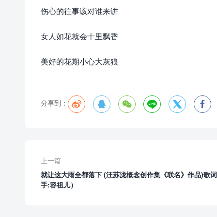
伤心的往事该对谁来讲
女人如花就会十里飘香
美好的花期小心大灰狼
分享到：






上一篇
就让这大雨全都落下 (汪苏泷概念创作集《联名》作品)歌
手:容祖儿）