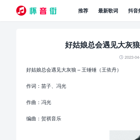
推荐
最新歌词
抖音
好姑娘总会遇见大灰狼
2023-04

好姑娘总会遇见大灰狼 – 王锤锤（王依丹）
作词：苗子、冯光
作曲：冯光
编曲：贺祺音乐