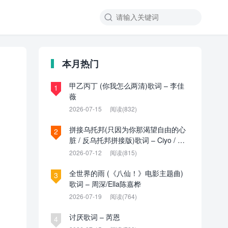

本月热门
甲乙丙丁 (你我怎么两清)歌词 – 李佳
1
薇
2026-07-15
阅读(832)
拼接乌托邦(只因为你那渴望自由的心
2
脏 / 反乌托邦拼接版)歌词 – Ciyo / 见
过夏天P / 乌托邦P
2026-07-12
阅读(815)
全世界的雨 (《八仙！》电影主题曲)
3
歌词 – 周深/Ella陈嘉桦
2026-07-19
阅读(764)
讨厌歌词 – 芮恩
4