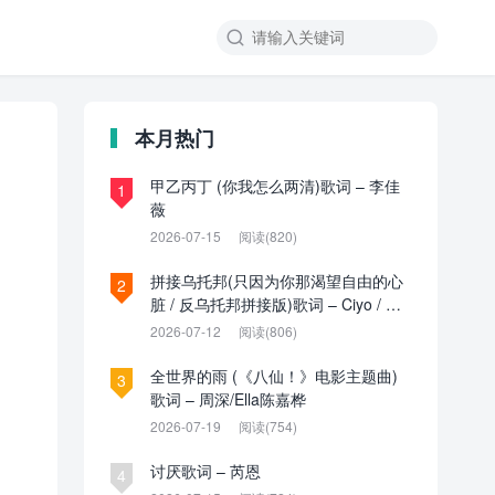

本月热门
甲乙丙丁 (你我怎么两清)歌词 – 李佳
1
薇
2026-07-15
阅读(820)
拼接乌托邦(只因为你那渴望自由的心
2
脏 / 反乌托邦拼接版)歌词 – Ciyo / 见
过夏天P / 乌托邦P
2026-07-12
阅读(806)
全世界的雨 (《八仙！》电影主题曲)
3
歌词 – 周深/Ella陈嘉桦
2026-07-19
阅读(754)
讨厌歌词 – 芮恩
4