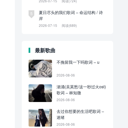
2026-07-15
阅读(724)
夏日尽头的我们歌词 – 命运结构 / 诗
5
岸
2026-07-15
阅读(689)
最新歌曲
不挽留我一下吗歌词 – u
2026-08-06
汹涌(吴莫愁/这一秒过火ost)
歌词 – 林知微
2026-08-06
去过你想要的生活吧歌词 –
迷绪
2026-08-06