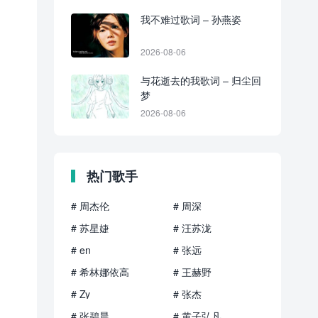
我不难过歌词 – 孙燕姿
2026-08-06
与花逝去的我歌词 – 归尘回
梦
2026-08-06
热门歌手
# 周杰伦
# 周深
# 苏星婕
# 汪苏泷
# en
# 张远
# 希林娜依高
# 王赫野
# Zy
# 张杰
# 张碧晨
# 黄子弘凡