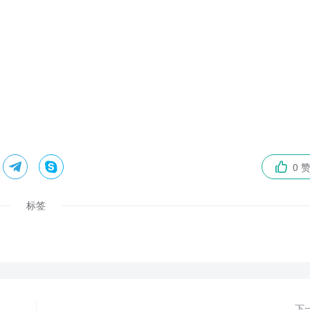


0 

标签
下