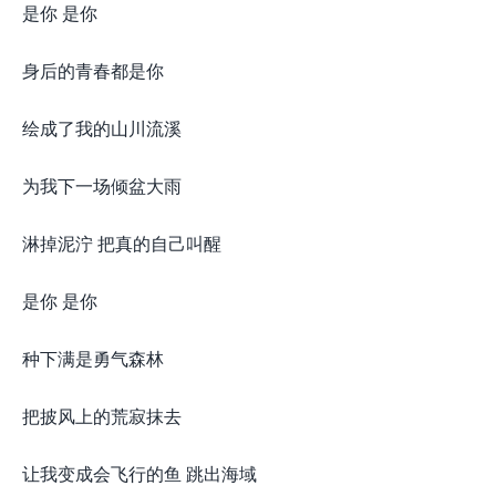
是你 是你
身后的青春都是你
绘成了我的山川流溪
为我下一场倾盆大雨
淋掉泥泞 把真的自己叫醒
是你 是你
种下满是勇气森林
把披风上的荒寂抹去
让我变成会飞行的鱼 跳出海域