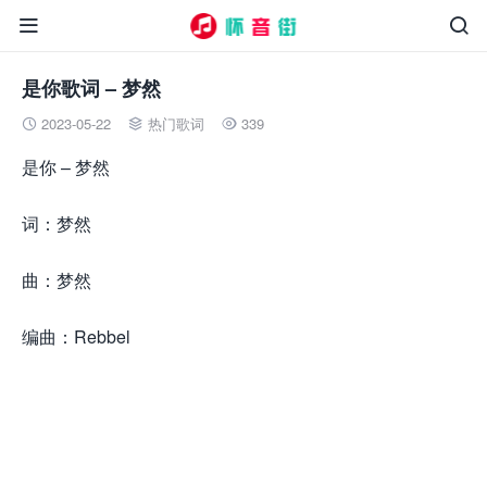


是你歌词 – 梦然
2023-05-22
热门歌词
339



是你 – 梦然
词：梦然
曲：梦然
编曲：Rebbel