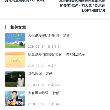
沉沦与遐想歌词 - C.HØPE
最好的我(我明白要你爱是荒谬
的要求)歌词 - 刘大拿 / 刘思达
LOFTHESTAR
相关文章
人生是漫漫旷野歌词 – 梦然
2024-06-15
阅读(419)
这就是爱 (说唱版)歌词 – 梦然/LZ轮子
2024-04-17
阅读(711)
是你歌词 – 梦然
2023-11-19
阅读(940)
大有可为歌词 – 梦然
2023-08-13
阅读(262)