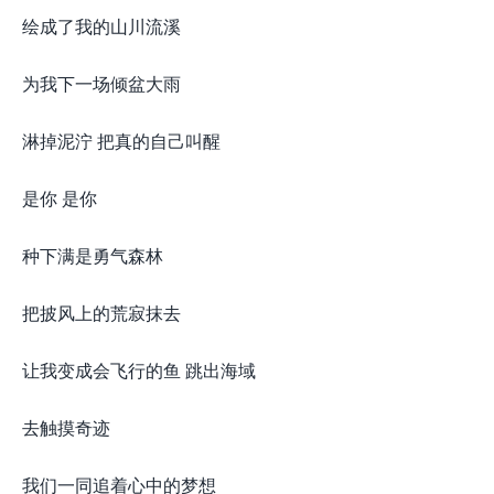
绘成了我的山川流溪
为我下一场倾盆大雨
淋掉泥泞 把真的自己叫醒
是你 是你
种下满是勇气森林
把披风上的荒寂抹去
让我变成会飞行的鱼 跳出海域
去触摸奇迹
我们一同追着心中的梦想