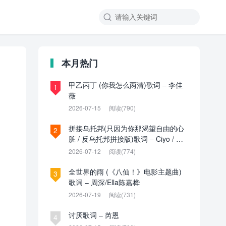

本月热门
甲乙丙丁 (你我怎么两清)歌词 – 李佳
1
薇
2026-07-15
阅读(790)
拼接乌托邦(只因为你那渴望自由的心
2
脏 / 反乌托邦拼接版)歌词 – Ciyo / 见
过夏天P / 乌托邦P
2026-07-12
阅读(774)
全世界的雨 (《八仙！》电影主题曲)
3
歌词 – 周深/Ella陈嘉桦
2026-07-19
阅读(731)
讨厌歌词 – 芮恩
4