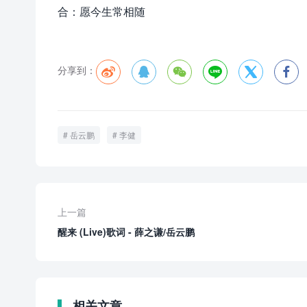
合：愿今生常相随
分享到：






岳云鹏
李健
上一篇
醒来 (Live)歌词 - 薛之谦/岳云鹏
相关文章