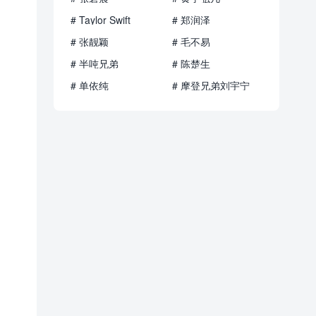
# Taylor Swift
# 郑润泽
# 张靓颖
# 毛不易
# 半吨兄弟
# 陈楚生
# 单依纯
# 摩登兄弟刘宇宁