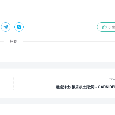


0 

标签
下
極楽浄土(极乐净土)歌词 - GARNiDEL