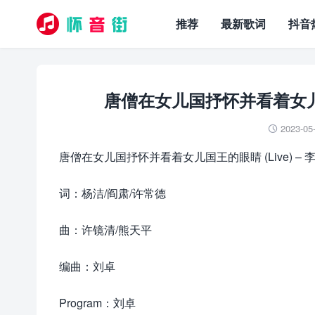
推荐
最新歌词
抖音
唐僧在女儿国抒怀并看着女儿国王
2023-05

唐僧在女儿国抒怀并看着女儿国王的眼睛 (Live) – 
词：杨洁/阎肃/许常德
曲：许镜清/熊天平
编曲：刘卓
Program：刘卓