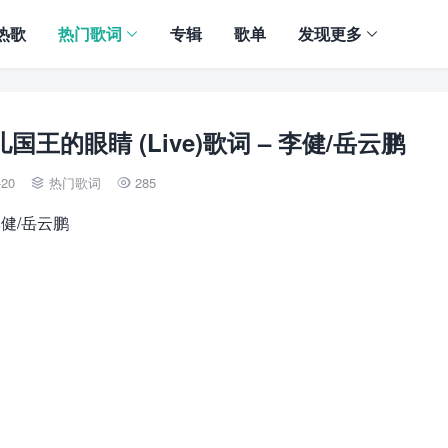
热歌
热门歌词
专辑
歌单
发现更多
的眼睛 (Live)歌词 – 李健/岳云鹏
-20
热门歌词
285


李健/岳云鹏