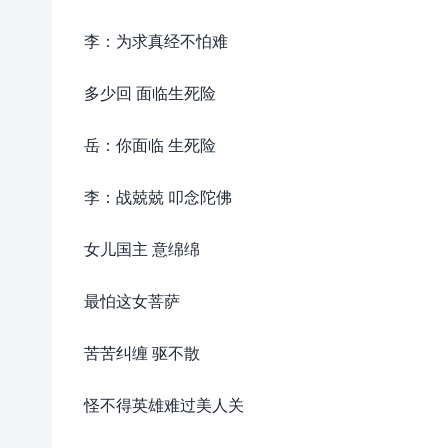
李：为求真经不怕难
多少回 面临生死险
岳：你面临 生死险
李：战兢兢 叩念陀佛
女儿国主 意绵绵
最怕这女菩萨
苦苦纠缠 驱不散
怪不得英雄难过美人关