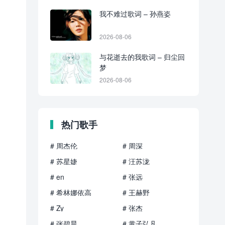
我不难过歌词 – 孙燕姿
2026-08-06
与花逝去的我歌词 – 归尘回
梦
2026-08-06
热门歌手
# 周杰伦
# 周深
# 苏星婕
# 汪苏泷
# en
# 张远
# 希林娜依高
# 王赫野
# Zy
# 张杰
# 张碧晨
# 黄子弘凡