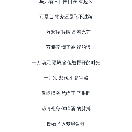
鸟儿看来自由自在 看起来
可是它 终究还是飞不过海
一万遍轻 轻吟唱 着光芒
一万顷碎 满了彼 岸的浪
一万场无 限坍缩 但被撑开的时光
一万次 悲伤才 是宝藏
像蝴蝶突 然睁开 了眼眸
动情处身 体暗涌 的脉搏
陨石坠入梦境骨骼