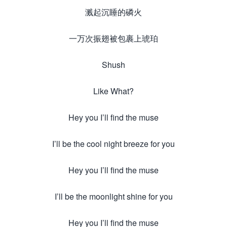
溅起沉睡的磷火
一万次振翅被包裹上琥珀
Shush
Like What?
Hey you I’ll find the muse
I’ll be the cool night breeze for you
Hey you I’ll find the muse
I’ll be the moonlight shine for you
Hey you I’ll find the muse