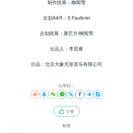
制作统筹：柳闻莺
企划A&R：X.Faulkner
企划统筹：唐艺方/柳闻莺
出品人：李思睿
出品：北京大象无形音乐有限公司
分享到：








0 赞

标签