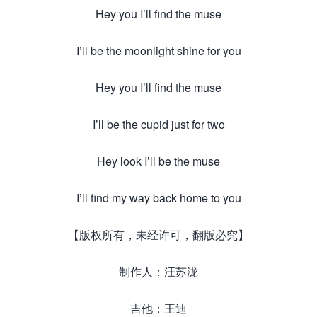
Hey you I’ll find the muse
I’ll be the moonlight shine for you
Hey you I’ll find the muse
I’ll be the cupid just for two
Hey look I’ll be the muse
I’ll find my way back home to you
【版权所有，未经许可，翻版必究】
制作人：汪苏泷
吉他：王迪