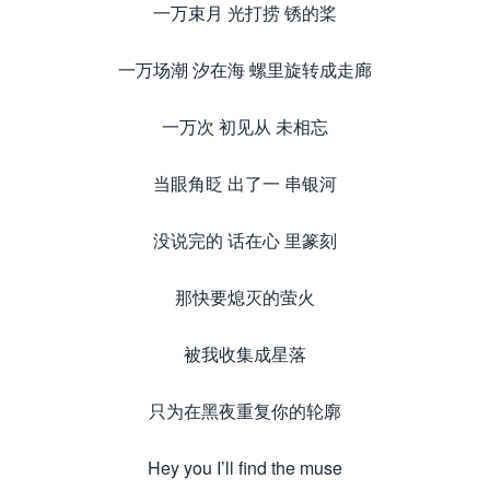
一万束月 光打捞 锈的桨
一万场潮 汐在海 螺里旋转成走廊
一万次 初见从 未相忘
当眼角眨 出了一 串银河
没说完的 话在心 里篆刻
那快要熄灭的萤火
被我收集成星落
只为在黑夜重复你的轮廓
Hey you I’ll find the muse