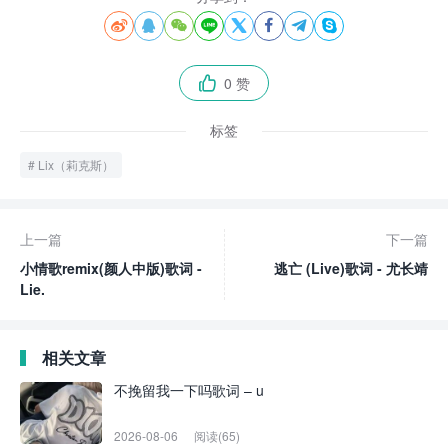








0 赞

标签
Lix（莉克斯）
上一篇
下一篇
小情歌remix(颜人中版)歌词 -
逃亡 (Live)歌词 - 尤长靖
Lie.
相关文章
不挽留我一下吗歌词 – u
2026-08-06
阅读(65)