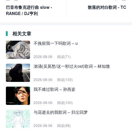
巴音布鲁克进行曲 slow -
散落的对白歌词 - TC
RANGE / DJ亨利
相关文章
不挽留我一下吗歌词 – u
2026-08-06
阅读(71)
汹涌(吴莫愁/这一秒过火ost)歌词 – 林知微
2026-08-06
阅读(130)
我不难过歌词 – 孙燕姿
2026-08-06
阅读(100)
与花逝去的我歌词 – 归尘回梦
2026-08-06
阅读(98)