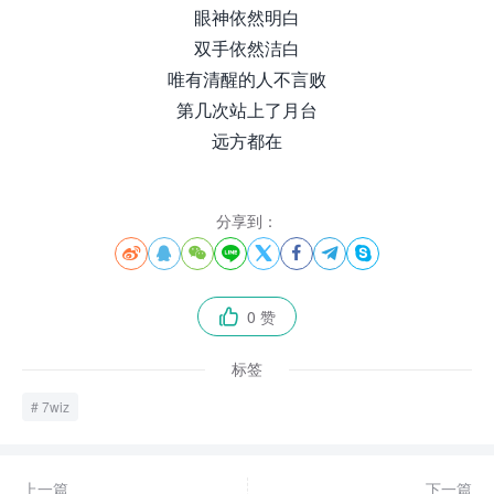
眼神依然明白
双手依然洁白
唯有清醒的人不言败
第几次站上了月台
远方都在
分享到：








0 赞

标签
7wiz
上一篇
下一篇