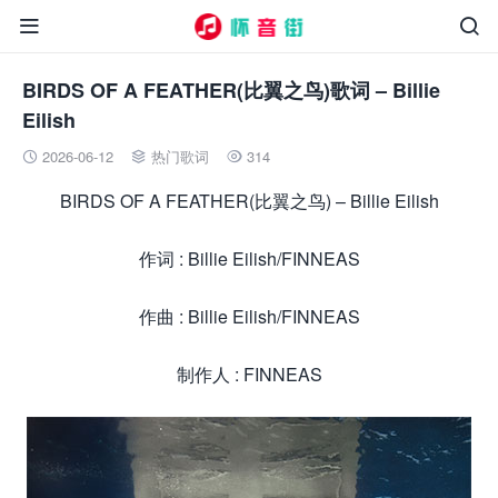


BIRDS OF A FEATHER(比翼之鸟)歌词 – Billie
Eilish
2026-06-12
热门歌词
314



BIRDS OF A FEATHER(比翼之鸟) – Billie Eilish
作词 : Billie Eilish/FINNEAS
作曲 : Billie Eilish/FINNEAS
制作人 : FINNEAS