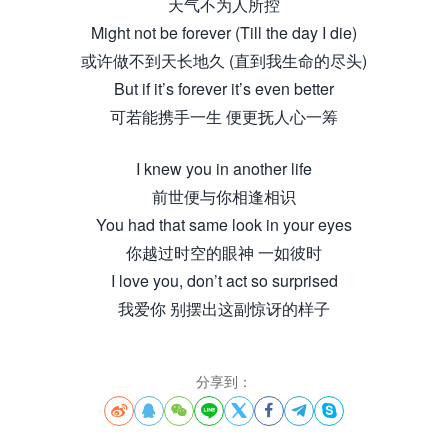
天气不为人所控
Might not be forever (Till the day I die)
或许做不到天长地久 (直到我生命的尽头)
But if it’s forever it’s even better
可若能携手一生 便更抚人心一筹
I knew you in another life
前世便与你相逢相识
You had that same look in your eyes
你越过时空的眼神 一如彼时
I love you, don’t act so surprised
我爱你 别摆出这副惊讶的样子
分享到：







