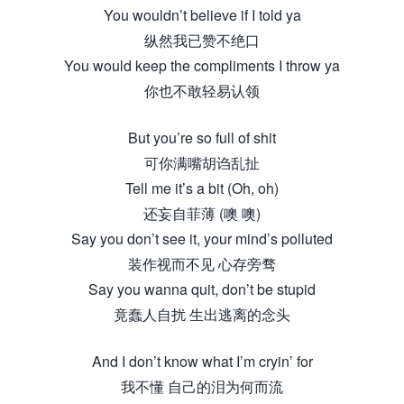
You wouldn’t believe if I told ya
纵然我已赞不绝口
You would keep the compliments I throw ya
你也不敢轻易认领
But you’re so full of shit
可你满嘴胡诌乱扯
Tell me it’s a bit (Oh, oh)
还妄自菲薄 (噢 噢)
Say you don’t see it, your mind’s polluted
装作视而不见 心存旁骛
Say you wanna quit, don’t be stupid
竟蠢人自扰 生出逃离的念头
And I don’t know what I’m cryin’ for
我不懂 自己的泪为何而流