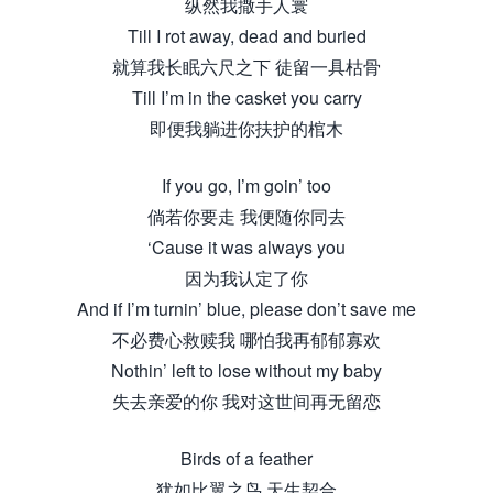
纵然我撒手人寰
Till I rot away, dead and buried
就算我长眠六尺之下 徒留一具枯骨
Till I’m in the casket you carry
即便我躺进你扶护的棺木
If you go, I’m goin’ too
倘若你要走 我便随你同去
‘Cause it was always you
因为我认定了你
And if I’m turnin’ blue, please don’t save me
不必费心救赎我 哪怕我再郁郁寡欢
Nothin’ left to lose without my baby
失去亲爱的你 我对这世间再无留恋
Birds of a feather
犹如比翼之鸟 天生契合