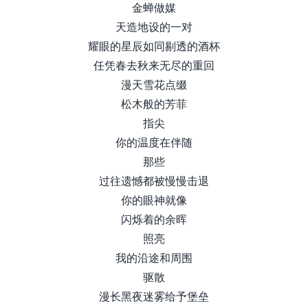
金蝉做媒
天造地设的一对
耀眼的星辰如同剔透的酒杯
任凭春去秋来无尽的重回
漫天雪花点缀
松木般的芳菲
指尖
你的温度在伴随
那些
过往遗憾都被慢慢击退
你的眼神就像
闪烁着的余晖
照亮
我的沿途和周围
驱散
漫长黑夜迷雾给予堡垒