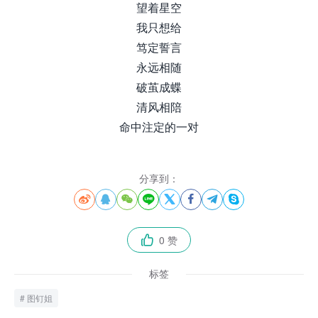
望着星空
我只想给
笃定誓言
永远相随
破茧成蝶
清风相陪
命中注定的一对
分享到：








0 赞

标签
图钉姐