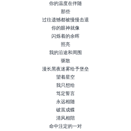
你的温度在伴随
那些
过往遗憾都被慢慢击退
你的眼神就像
闪烁着的余晖
照亮
我的沿途和周围
驱散
漫长黑夜迷雾给予堡垒
望着星空
我只想给
笃定誓言
永远相随
破茧成蝶
清风相陪
命中注定的一对