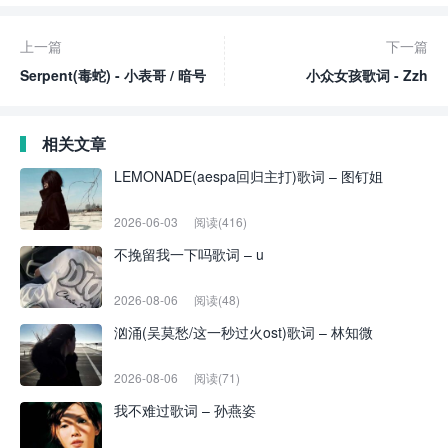
上一篇
下一篇
Serpent(毒蛇) - 小表哥 / 暗号
小众女孩歌词 - Zzh
相关文章
LEMONADE(aespa回归主打)歌词 – 图钉姐
2026-06-03
阅读(416)
不挽留我一下吗歌词 – u
2026-08-06
阅读(48)
汹涌(吴莫愁/这一秒过火ost)歌词 – 林知微
2026-08-06
阅读(71)
我不难过歌词 – 孙燕姿