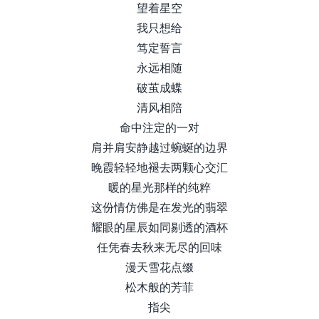
望着星空
我只想给
笃定誓言
永远相随
破茧成蝶
清风相陪
命中注定的一对
肩并肩安静越过蜿蜒的边界
晚霞轻轻地褪去两颗心交汇
暖的星光那样的纯粹
这份情仿佛是在发光的翡翠
耀眼的星辰如同剔透的酒杯
任凭春去秋来无尽的回味
漫天雪花点缀
松木般的芳菲
指尖