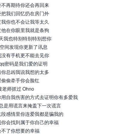
经不再期待你还会再回来
经把我们回忆扔在房门外
过我你也不会让我等太久
过他在你眼里我就是条狗
天我也特别特别特别想你
qq空间发现你更新了讯息
我没有手机更不能去见你
 qq密码是我们爱的证明
错你总凶我说我想的太多
课偷偷牵手你会脸红
被老师抓过 Ohno
你用自我伤害的方式去证明你有多爱我
总是用谎言来掩盖下一次谎言
这段感情里你连爱我都是骗我的
我你会找到属于你自己的幸福
给不了你想要的幸福