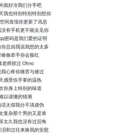
外面好冷我们分手吧
天我也特别特别特别想你
qq空间发现你更新了讯息
我没有手机更不能去见你
 qq密码是我们爱的证明
错你总凶我说我想的太多
课偷偷牵手你会脸红
被老师抓过 Ohno
说我心疼你痛苦与难过
天感受你手掌的温热
欢你身上特别的味道
难以读懂的猜测
的话太假我分不清虚伪
太复杂那个男的又是谁
等太久我也没有过后悔
眼泪和过往来换我的安慰