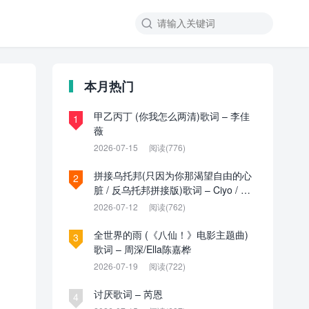

本月热门
甲乙丙丁 (你我怎么两清)歌词 – 李佳
1
薇
2026-07-15
阅读(776)
拼接乌托邦(只因为你那渴望自由的心
2
脏 / 反乌托邦拼接版)歌词 – Ciyo / 见
过夏天P / 乌托邦P
2026-07-12
阅读(762)
全世界的雨 (《八仙！》电影主题曲)
3
歌词 – 周深/Ella陈嘉桦
2026-07-19
阅读(722)
讨厌歌词 – 芮恩
4