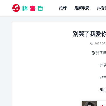
推荐
最新歌词
抖音
别哭了我爱你
2025-07

别哭了我
作词
作曲
编曲