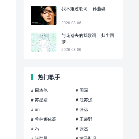
我不难过歌词 – 孙燕姿
2026-08-06
与花逝去的我歌词 – 归尘回
梦
2026-08-06
热门歌手
# 周杰伦
# 周深
# 苏星婕
# 汪苏泷
# en
# 张远
# 希林娜依高
# 王赫野
# Zy
# 张杰
# 张碧晨
# 黄子弘凡