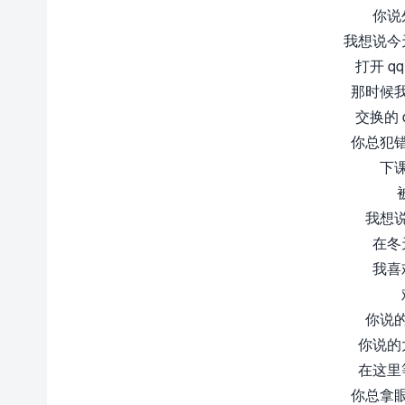
你说
我想说今
打开 
那时候
交换的
你总犯
下
我想
在冬
我喜
你说
你说的
在这里
你总拿