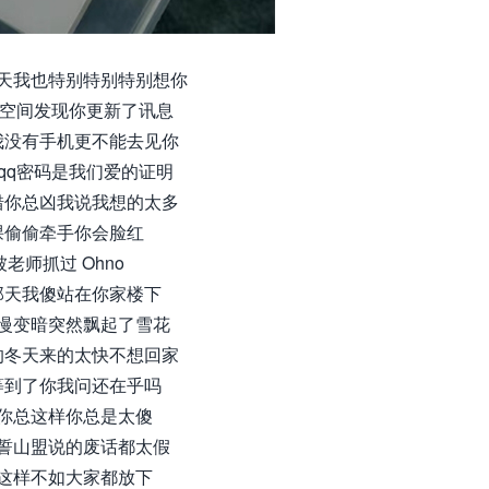
天我也特别特别特别想你
qq空间发现你更新了讯息
我没有手机更不能去见你
 qq密码是我们爱的证明
错你总凶我说我想的太多
课偷偷牵手你会脸红
被老师抓过 Ohno
那天我傻站在你家楼下
慢变暗突然飘起了雪花
的冬天来的太快不想回家
等到了你我问还在乎吗
你总这样你总是太傻
誓山盟说的废话都太假
这样不如大家都放下