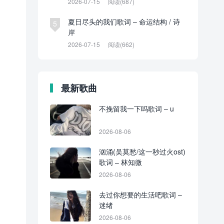
2026-07-15
阅读(687)
夏日尽头的我们歌词 – 命运结构 / 诗
5
岸
2026-07-15
阅读(662)
最新歌曲
不挽留我一下吗歌词 – u
2026-08-06
汹涌(吴莫愁/这一秒过火ost)
歌词 – 林知微
2026-08-06
去过你想要的生活吧歌词 –
迷绪
2026-08-06