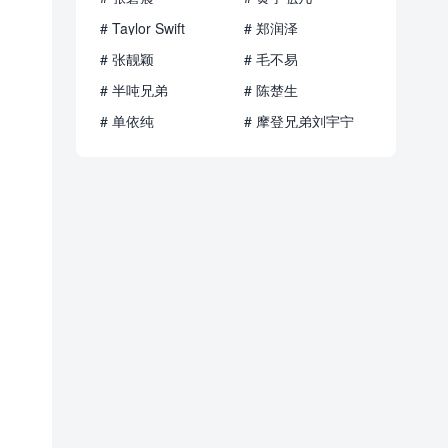
# Taylor Swift
# 郑润泽
# 张靓颖
# 毛不易
# 半吨兄弟
# 陈楚生
# 单依纯
# 摩登兄弟刘宇宁