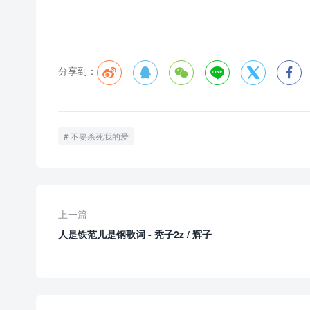
分享到：






不要杀死我的爱
上一篇
人是铁范儿是钢歌词 - 秃子2z / 辉子