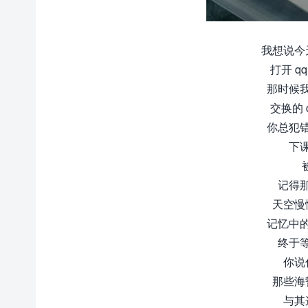
我想说今
打开 
那时候
交换的
你总犯
下
记得
天空慢
记忆中
终于
你说
那些海
与其