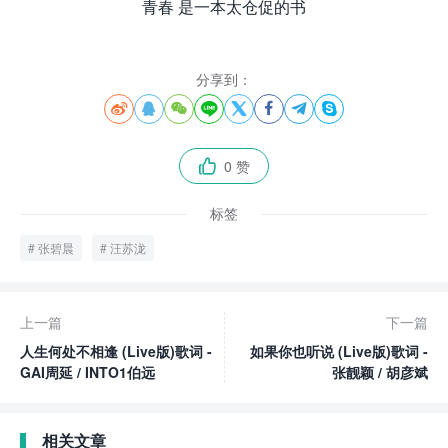
青春 是一本太仓促的书
分享到：








0 赞

标签
张碧晨
汪苏泷
上一篇
下一篇
人生何处不相逢 (Live版)歌词 -
如果你也听说 (Live版)歌词 -
GAI周延 / INTO1伯远
张靓颖 / 胡彦斌
相关文章