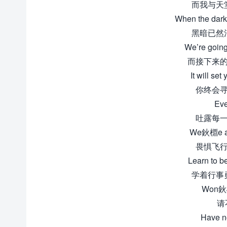
而我与天
When the dark
黑暗已然
We’re going 
而接下来的
It will set
你终会寻
Ever
吐露每一
We鈥檙e all 
畏惧飞行
Learn to be
学着行事
Won鈥檛
请
Have no