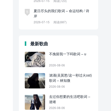
2026-07-15
阅读(723)
夏日尽头的我们歌词 – 命运结构 / 诗
5
岸
2026-07-15
阅读(687)
最新歌曲
不挽留我一下吗歌词 – u
2026-08-06
汹涌(吴莫愁/这一秒过火ost)
歌词 – 林知微
2026-08-06
去过你想要的生活吧歌词 –
迷绪
2026-08-06