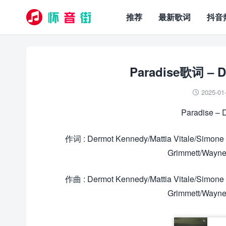
推荐
最新歌词
抖音
Paradise歌词 – D
2025-01

Paradise –
作词 : Dermot Kennedy/Mattia Vitale/Simone
Grimmett/Wayne
作曲 : Dermot Kennedy/Mattia Vitale/Simone
Grimmett/Wayne