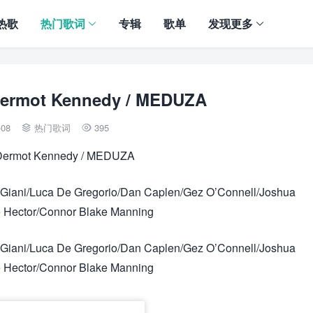
热歌
热门歌词
专辑
歌单
发现更多
ermot Kennedy / MEDUZA
-08
热门歌词
395


 Dermot Kennedy / MEDUZA
 Giani/Luca De Gregorio/Dan Caplen/Gez O’Connell/Joshua
 Hector/Connor Blake Manning
 Giani/Luca De Gregorio/Dan Caplen/Gez O’Connell/Joshua
 Hector/Connor Blake Manning