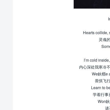
I
Hearts collide,
灵魂的
Somet
I’m cold inside
内心深处我寒冷不
We鈥檙e all 
畏惧飞行
Learn to be
学着行事
Won鈥檛
请