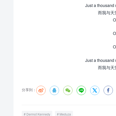
Just a thousand
而我与天
O
O
O
Just a thousand
而我与天
分享到：






Dermot Kennedy
Meduza