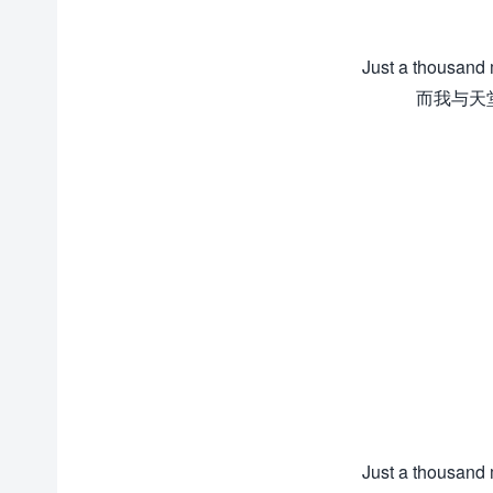
Just a thousand
而我与天
Just a thousand