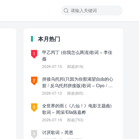

本月热门
甲乙丙丁 (你我怎么两清)歌词 – 李佳
1
薇
2026-07-15
阅读(819)
拼接乌托邦(只因为你那渴望自由的心
2
脏 / 反乌托邦拼接版)歌词 – Ciyo / 见
过夏天P / 乌托邦P
2026-07-12
阅读(805)
全世界的雨 (《八仙！》电影主题曲)
3
歌词 – 周深/Ella陈嘉桦
2026-07-19
阅读(753)
讨厌歌词 – 芮恩
4