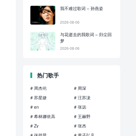
我不难过歌词 – 孙燕姿
2026-08-06
与花逝去的我歌词 – 归尘回
梦
2026-08-06
热门歌手
# 周杰伦
# 周深
# 苏星婕
# 汪苏泷
# en
# 张远
# 希林娜依高
# 王赫野
# Zy
# 张杰
# 张碧晨
# 黄子弘凡