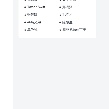
# Taylor Swift
# 郑润泽
# 张靓颖
# 毛不易
# 半吨兄弟
# 陈楚生
# 单依纯
# 摩登兄弟刘宇宁