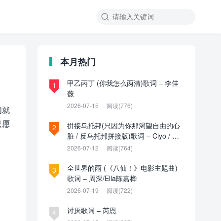

本月热门
甲乙丙丁 (你我怎么两清)歌词 – 李佳
1
薇
2026-07-15
阅读(776)
们就
只愿
拼接乌托邦(只因为你那渴望自由的心
2
脏 / 反乌托邦拼接版)歌词 – Ciyo / 见
过夏天P / 乌托邦P
2026-07-12
阅读(764)
全世界的雨 (《八仙！》电影主题曲)
3
歌词 – 周深/Ella陈嘉桦
2026-07-19
阅读(722)
讨厌歌词 – 芮恩
4