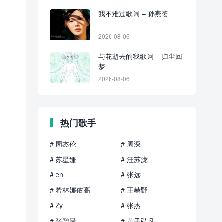
我不难过歌词 – 孙燕姿
2026-08-06
与花逝去的我歌词 – 归尘回
梦
2026-08-06
热门歌手
# 周杰伦
# 周深
# 苏星婕
# 汪苏泷
# en
# 张远
# 希林娜依高
# 王赫野
# Zy
# 张杰
# 张碧晨
# 黄子弘凡