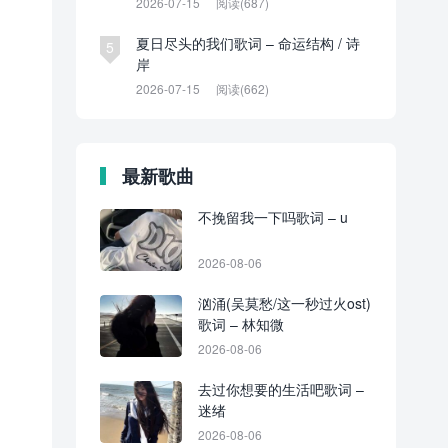
2026-07-15
阅读(687)
夏日尽头的我们歌词 – 命运结构 / 诗
5
岸
2026-07-15
阅读(662)
最新歌曲
不挽留我一下吗歌词 – u
2026-08-06
汹涌(吴莫愁/这一秒过火ost)
歌词 – 林知微
2026-08-06
去过你想要的生活吧歌词 –
迷绪
2026-08-06