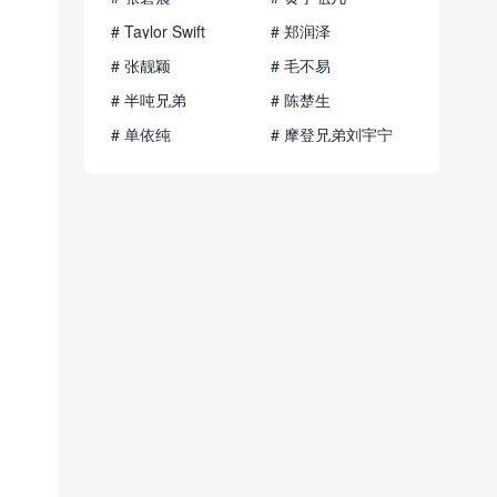
# Taylor Swift
# 郑润泽
# 张靓颖
# 毛不易
# 半吨兄弟
# 陈楚生
# 单依纯
# 摩登兄弟刘宇宁