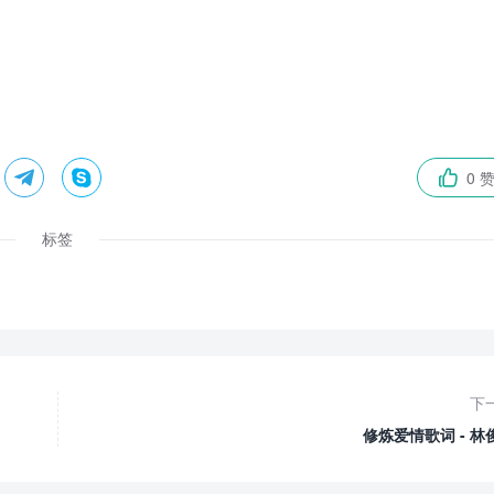


0 

标签
下
修炼爱情歌词 - 林