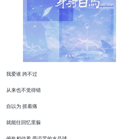
我爱谁 跨不过
从来也不觉得错
自以为 抓着痛
就能往回忆里躲
偏执相信着 受诅咒的水晶球