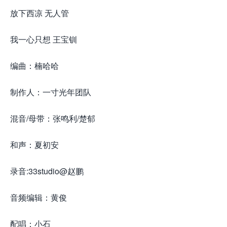
放下西凉 无人管
我一心只想 王宝钏
编曲：楠哈哈
制作人：一寸光年团队
混音/母带：张鸣利/楚郁
和声：夏初安
录音:33studio@赵鹏
音频编辑：黄俊
配唱：小石