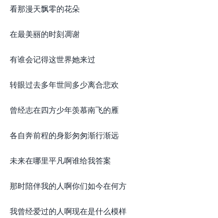
看那漫天飘零的花朵
在最美丽的时刻凋谢
有谁会记得这世界她来过
转眼过去多年世间多少离合悲欢
曾经志在四方少年羡慕南飞的雁
各自奔前程的身影匆匆渐行渐远
未来在哪里平凡啊谁给我答案
那时陪伴我的人啊你们如今在何方
我曾经爱过的人啊现在是什么模样