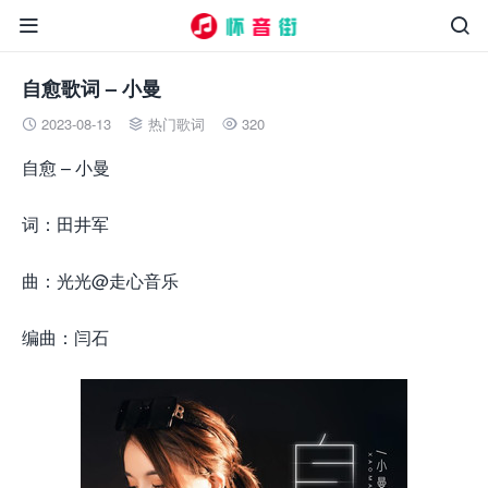


自愈歌词 – 小曼
2023-08-13
热门歌词
320



自愈 – 小曼
词：田井军
曲：光光@走心音乐
编曲：闫石