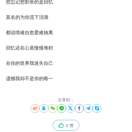
想忘记想割舍的是回忆
莫名的为你流下泪滴
都说情难自愈爱难抽离
回忆还在心底慢慢堆积
在你的世界我迷失自己
遗憾我却不是你的唯一
分享到：








0 赞
