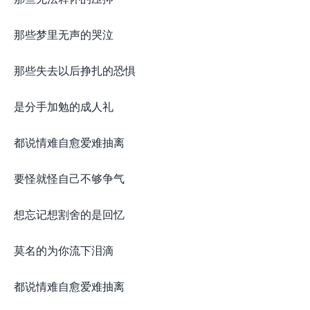
那些梦里无声的哭泣
那些失去以后挣扎的恐惧
是分手加勉的成人礼
都说情难自愈爱难抽离
要怪就怪自己不够争气
想忘记想割舍的是回忆
莫名的为你流下泪滴
都说情难自愈爱难抽离