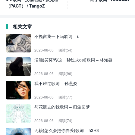
（PACT） / TangoZ
相关文章
不挽留我一下吗歌词 – u
2026-08-06
阅读(54)
汹涌(吴莫愁/这一秒过火ost)歌词 – 林知微
2026-08-06
阅读(96)
我不难过歌词 – 孙燕姿
2026-08-06
阅读(77)
与花逝去的我歌词 – 归尘回梦
2026-08-06
阅读(74)
无赖(怎么会把你弄丢)歌词 – h3R3