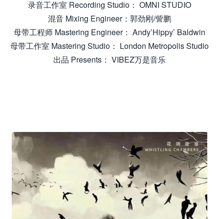
录音工作室 Recording Studio： OMNI STUDIO
混音 Mixing Engineer：郭劲刚/訾鹏
母带工程师 Mastering Engineer： Andy’Hippy’ Baldwin
母带工作室 Mastering Studio： London Metropolis Studio
出品 Presents： VIBEZ万是音乐