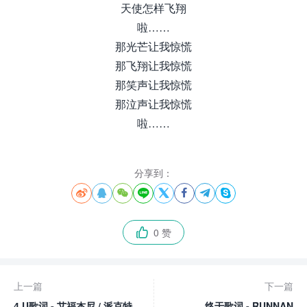
天使怎样飞翔
啦……
那光芒让我惊慌
那飞翔让我惊慌
那笑声让我惊慌
那泣声让我惊慌
啦……
分享到：








0 赞

上一篇
下一篇
4 U歌词 - 艾福杰尼 / 派克特
终于歌词 - RUNNAN