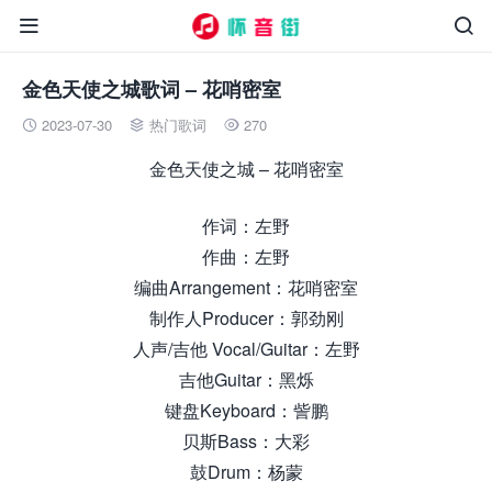


金色天使之城歌词 – 花哨密室
2023-07-30
热门歌词
270



金色天使之城 – 花哨密室
作词：左野
作曲：左野
编曲Arrangement：花哨密室
制作人Producer：郭劲刚
人声/吉他 Vocal/Guitar：左野
吉他Guitar：黑烁
键盘Keyboard：訾鹏
贝斯Bass：大彩
鼓Drum：杨蒙