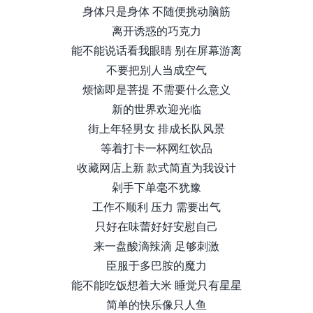
身体只是身体 不随便挑动脑筋
离开诱惑的巧克⼒
能不能说话看我眼睛 别在屏幕游离
不要把别⼈当成空⽓
烦恼即是菩提 不需要什么意义
新的世界欢迎光临
街上年轻男⼥ 排成⻓队⻛景
等着打卡⼀杯⽹红饮品
收藏⽹店上新 款式简直为我设计
剁⼿下单毫不犹豫
⼯作不顺利 压⼒ 需要出⽓
只好在味蕾好好安慰⾃⼰
来⼀盘酸滴辣滴 ⾜够刺激
⾂服于多巴胺的魔⼒
能不能吃饭想着⼤⽶ 睡觉只有星星
简单的快乐像只⼈⻥