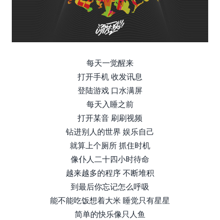
每天⼀觉醒来
打开⼿机 收发讯息
登陆游戏 ⼝⽔满屏
每天⼊睡之前
打开某⾳ 刷刷视频
钻进别⼈的世界 娱乐⾃⼰
就算上个厕所 抓住时机
像仆⼈⼆⼗四⼩时待命
越来越多的程序 不断堆积
到最后你忘记怎么呼吸
能不能吃饭想着⼤⽶ 睡觉只有星星
简单的快乐像只⼈⻥