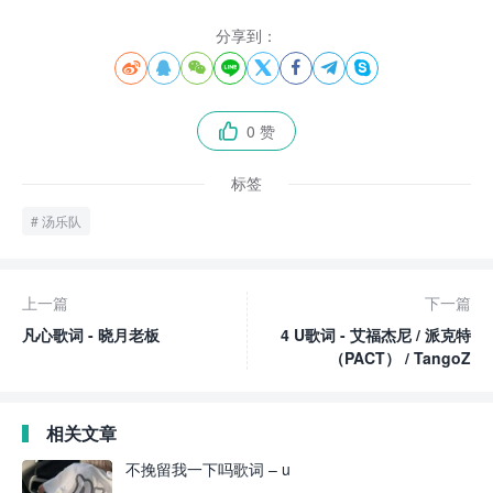
分享到：








0 赞

标签
汤乐队
上一篇
下一篇
凡心歌词 - 晓月老板
4 U歌词 - 艾福杰尼 / 派克特
（PACT） / TangoZ
相关文章
不挽留我一下吗歌词 – u