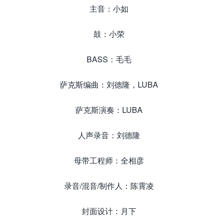
主⾳：⼩如
⿎：⼩荣
BASS：⽑⽑
萨克斯编曲：刘德隆，LUBA
萨克斯演奏：LUBA
⼈声录⾳：刘德隆
⺟带⼯程师：全相彦
录⾳/混⾳/制作⼈：陈霄凌
封⾯设计：⽉下