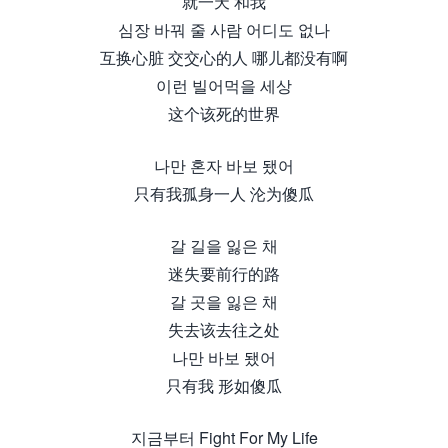
就一天 和我
심장 바꿔 줄 사람 어디도 없나
互换心脏 交交心的人 哪儿都没有啊
이런 빌어먹을 세상
这个该死的世界
나만 혼자 바보 됐어
只有我孤身一人 沦为傻瓜
갈 길을 잃은 채
迷失要前行的路
갈 곳을 잃은 채
失去该去往之处
나만 바보 됐어
只有我 形如傻瓜
지금부터 Fight For My Life