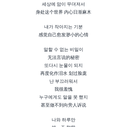
세상에 맘이 무뎌져서
身处这个世界 内心日渐麻木
내가 작아지는 기분
感觉自己愈发渺小的心情
말할 수 없는 비밀이
无法言说的秘密
또다시 눈물이 되지
再度化作泪水 划过脸庞
난 부끄러워서
我很羞愧
누구에게도 말을 못 했지
甚至做不到向旁人诉说
나와 하루만