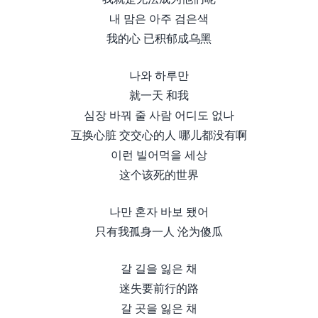
내 맘은 아주 검은색
我的心 已积郁成乌黑
나와 하루만
就一天 和我
심장 바꿔 줄 사람 어디도 없나
互换心脏 交交心的人 哪儿都没有啊
이런 빌어먹을 세상
这个该死的世界
나만 혼자 바보 됐어
只有我孤身一人 沦为傻瓜
갈 길을 잃은 채
迷失要前行的路
갈 곳을 잃은 채