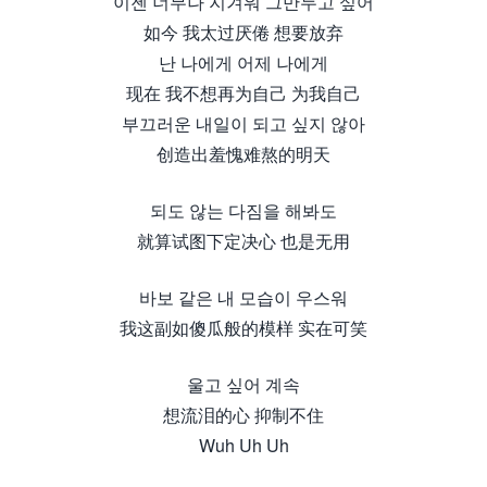
이젠 너무나 지겨워 그만두고 싶어
如今 我太过厌倦 想要放弃
난 나에게 어제 나에게
现在 我不想再为自己 为我自己
부끄러운 내일이 되고 싶지 않아
创造出羞愧难熬的明天
되도 않는 다짐을 해봐도
就算试图下定决心 也是无用
바보 같은 내 모습이 우스워
我这副如傻瓜般的模样 实在可笑
울고 싶어 계속
想流泪的心 抑制不住
Wuh Uh Uh