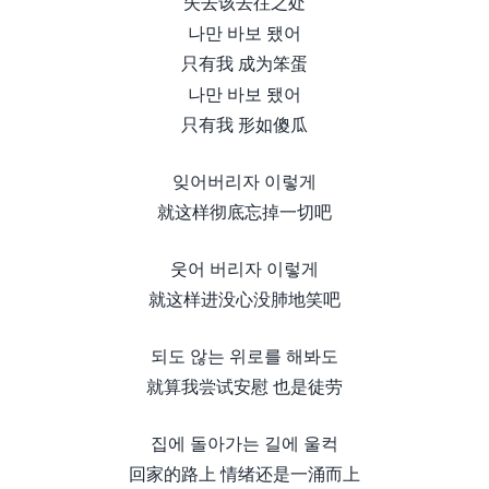
失去该去往之处
나만 바보 됐어
只有我 成为笨蛋
나만 바보 됐어
只有我 形如傻瓜
잊어버리자 이렇게
就这样彻底忘掉一切吧
웃어 버리자 이렇게
就这样进没心没肺地笑吧
되도 않는 위로를 해봐도
就算我尝试安慰 也是徒劳
집에 돌아가는 길에 울컥
回家的路上 情绪还是一涌而上