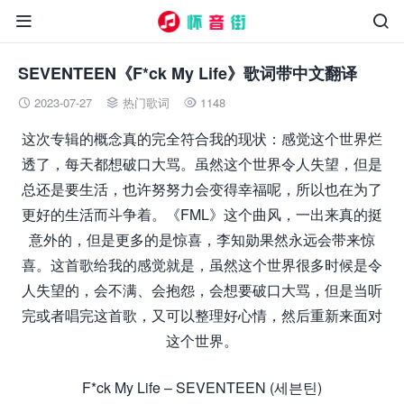


SEVENTEEN《F*ck My Life》歌词带中文翻译
2023-07-27
热门歌词
1148



这次专辑的概念真的完全符合我的现状：感觉这个世界烂
透了，每天都想破口大骂。虽然这个世界令人失望，但是
总还是要生活，也许努努力会变得幸福呢，所以也在为了
更好的生活而斗争着。《FML》这个曲风，一出来真的挺
意外的，但是更多的是惊喜，李知勋果然永远会带来惊
喜。这首歌给我的感觉就是，虽然这个世界很多时候是令
人失望的，会不满、会抱怨，会想要破口大骂，但是当听
完或者唱完这首歌，又可以整理好心情，然后重新来面对
这个世界。
F*ck My Life – SEVENTEEN (세븐틴)