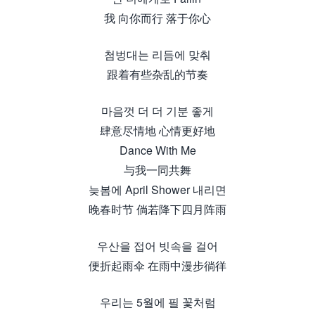
我 向你而行 落于你心
첨벙대는 리듬에 맞춰
跟着有些杂乱的节奏
마음껏 더 더 기분 좋게
肆意尽情地 心情更好地
Dance With Me
与我一同共舞
늦봄에 April Shower 내리면
晚春时节 倘若降下四月阵雨
우산을 접어 빗속을 걸어
便折起雨伞 在雨中漫步徜徉
우리는 5월에 필 꽃처럼