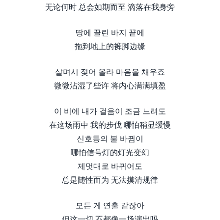
无论何时 总会如期而至 滴落在我身旁
땅에 끌린 바지 끝에
拖到地上的裤脚边缘
살며시 젖어 올라 마음을 채우죠
微微沾湿了些许 将内心满满填盈
이 비에 내가 걸음이 조금 느려도
在这场雨中 我的步伐 哪怕稍显缓慢
신호등의 불 바뀜이
哪怕信号灯的灯光变幻
제멋대로 바뀌어도
总是随性而为 无法摸清规律
모든 게 연출 같잖아
但这一切 不都像一场演出吗