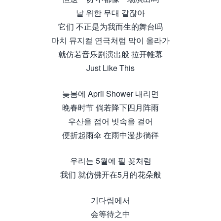
날 위한 무대 같잖아
它们 不正是为我而生的舞台吗
마치 뮤지컬 연극처럼 막이 올라가
就仿若音乐剧演出般 拉开帷幕
Just Like This
늦봄에 April Shower 내리면
晚春时节 倘若降下四月阵雨
우산을 접어 빗속을 걸어
便折起雨伞 在雨中漫步徜徉
우리는 5월에 필 꽃처럼
我们 就仿佛开在5月的花朵般
기다림에서
会等待之中