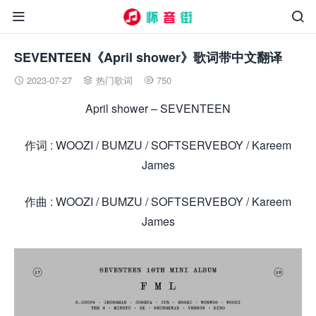


SEVENTEEN《April shower》歌词带中文翻译
2023-07-27
热门歌词
750



April shower – SEVENTEEN
作词 : WOOZI / BUMZU / SOFTSERVEBOY / Kareem
James
作曲 : WOOZI / BUMZU / SOFTSERVEBOY / Kareem
James