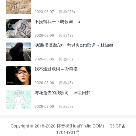
2023-05-07
阅读(276)
不挽留我一下吗歌词 – u
2026-08-06
阅读(43)
汹涌(吴莫愁/这一秒过火ost)歌词 – 林知微
2026-08-06
阅读(60)
我不难过歌词 – 孙燕姿
2026-08-06
阅读(45)
与花逝去的我歌词 – 归尘回梦
2026-08-06
阅读(59)
Copyright © 2018-2026 怀音街(HuaiYinJie.COM)
鄂ICP备
17014901号